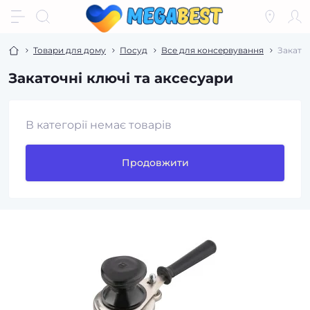
Товари для дому
Посуд
Все для консервування
Закаточ
Закаточні ключі та аксесуари
В категорії немає товарів
Продовжити