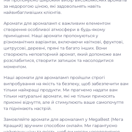
Ми пропонуємо широкий вибір високоякісних ароматів
за недорогою ціною, які задовольнять навіть
найвибагливіших клієнтів.
Аромати для аромаламп є важливим елементом
створення особливої атмосфери в будь-якому
приміщенні. Наші аромати пропонуються у
різноманітних варіантах, включаючи квіткові, фруктові,
цитрусові, деревні, пряні та багато інших. Вони
створюють неповторний аромат, який допоможе вам
розслабитися, створити затишок та насолодитися
моментом.
Наші аромати для аромаламп пройшли строгі
випробування на якість та безпеку, щоб забезпечити вам
тільки найкращі продукти. Ми прагнемо надати вам
тільки натуральні аромати, які не тільки приносять
приємні відчуття, але й стимулюють ваше самопочуття
та піднімають настрій.
Замовляйте аромати для аромаламп у MegaBest (Мега
Кращий) зручним способом онлайн. Ми гарантуємо
найкращу ціну та якість, щоб ви могли насолодитися