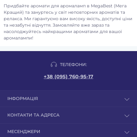
Придбайте аромати для аромаламп в MegaBest (Мега
Кращий) та зануртесь у світ неповторних ароматів та
релакса. Ми гарантуємо вам високу якість, доступні ціни
та незабутні відчуття. Замовляйте вже зараз та
насолоджуйтесь найкращими ароматами для вашої
аромалампи!
ТЕЛЕФОНИ:
+38 (095) 760-95-17
ІНФОРМАЦІЯ
Відгуки
КОНТАКТИ ТА АДРЕСА
Доставка і оплата
Публічна оферта
м. Бровари вул. Грушевського 9/1. Сайт бізнес-
МЕСЕНДЖЕРИ
Сертифікати якості
партнера