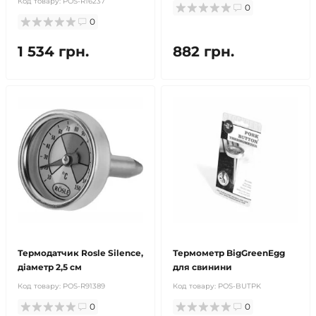
Код товару:
POS-R16237
0
0
1 534 грн.
882 грн.
Термодатчик Rosle Silence,
Термометр BigGreenEgg
діаметр 2,5 см
для свинини
Код товару:
POS-R91389
Код товару:
POS-BUTPK
0
0