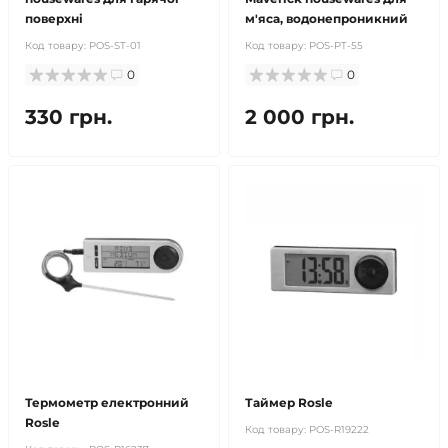
поверхні
м'яса, водонепроникний
Код товару:
POS-ST-01
Код товару:
POS-PT-55
0
0
330 грн.
2 000 грн.
Термометр електронний
Таймер Rosle
Rosle
Код товару:
POS-R19222