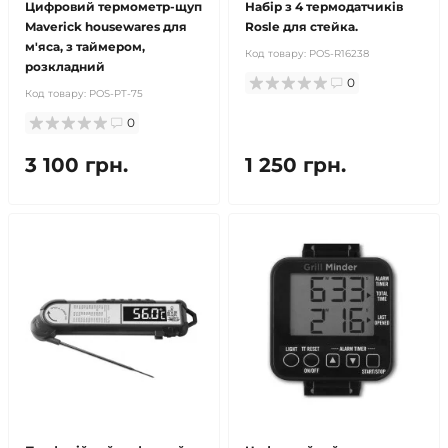
Цифровий термометр-щуп
Набір з 4 термодатчиків
Maverick housewares для
Rosle для стейка.
м'яса, з таймером,
Код товару:
POS-R16238
розкладний
0
Код товару:
POS-PT-75
0
3 100 грн.
1 250 грн.