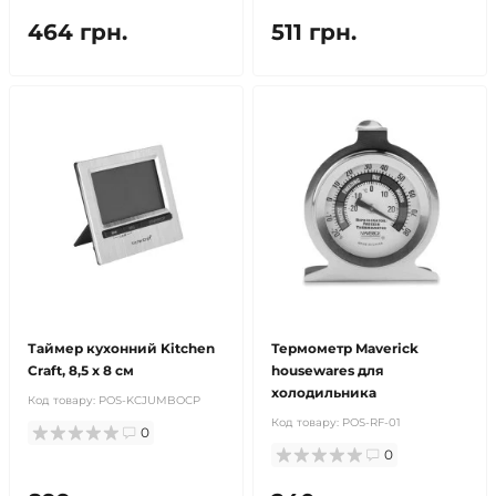
464 грн.
511 грн.
Таймер кухонний Kitchen
Термометр Maverick
Craft, 8,5 х 8 см
housewares для
холодильника
Код товару:
POS-KCJUMBOCP
Код товару:
POS-RF-01
0
0