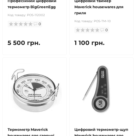
Професійний цифровий
Цифровий таймер
термометр BigGreenEgg
Maverick housewares для
гриля
Код товару:
POS-112002
Код товару:
POS-TM-10
0
0
5 500 грн.
1 100 грн.
Термометр Maverick
Цифровий термометр-щуп
housewares для гарячої
Maverick housewares для