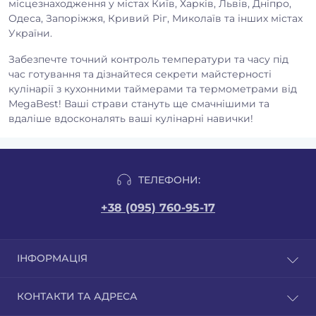
місцезнаходження у містах Київ, Харків, Львів, Дніпро,
Одеса, Запоріжжя, Кривий Ріг, Миколаїв та інших містах
України.
Забезпечте точний контроль температури та часу під
час готування та дізнайтеся секрети майстерності
кулінарії з кухонними таймерами та термометрами від
MegaBest! Ваші страви стануть ще смачнішими та
вдаліше вдосконалять ваші кулінарні навички!
ТЕЛЕФОНИ:
+38 (095) 760-95-17
ІНФОРМАЦІЯ
Відгуки
КОНТАКТИ ТА АДРЕСА
Доставка і оплата