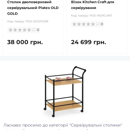
Столик двоповерховий
Візок Kitchen Craft для
сервірувальний Platex OLD
сервірування
GOLD
Код товару:
POS-INDKCART
Код товару:
POS-500251081
0
0
38 000 грн.
24 699 грн.
Ласкаво просимо до категорії "Сервірувальні столики"