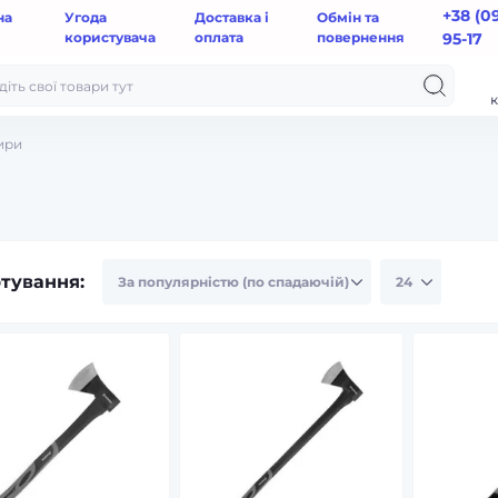
+38 (0
на
Угода
Доставка і
Обмін та
користувача
оплата
повернення
95-17
к
ири
тування: