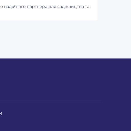
Карпат
о надійного партнера для садівництва та
1
Код товару:
2533564
340 грн.
0
690 грн.
И