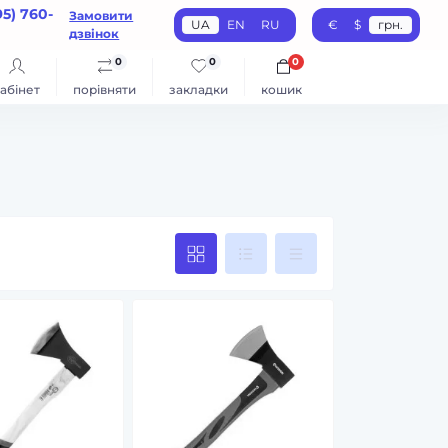
95) 760-
Замовити
UA
EN
RU
€
$
грн.
дзвінок
0
0
0
абінет
порівняти
закладки
кошик