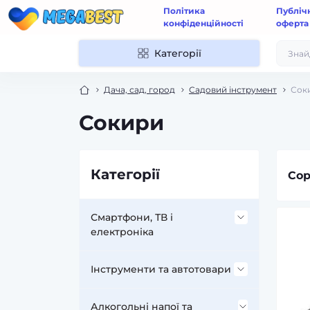
Політика
Публіч
конфіденційності
оферта
Категорії
Дача, сад, город
Садовий інструмент
Сок
Сокири
Категорії
Сор
Смартфони, ТВ і
електроніка
Аксесуари до мобільних
Інструменти та автотовари
телефонів і смартфонів
Інструменти та обладнання
Алкогольні напої та