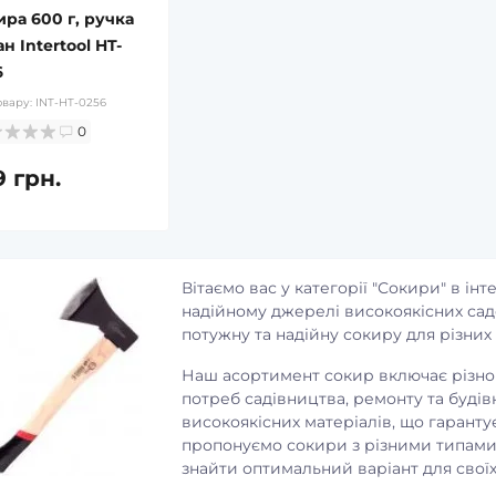
ира 600 г, ручка
н Intertool HT-
6
овару:
INT-HT-0256
0
9 грн.
Вітаємо вас у категорії "Сокири" в ін
надійному джерелі високоякісних сад
потужну та надійну сокиру для різних
Наш асортимент сокир включає різном
потреб садівництва, ремонту та буді
високоякісних матеріалів, що гарантує 
пропонуємо сокири з різними типами
знайти оптимальний варіант для своїх