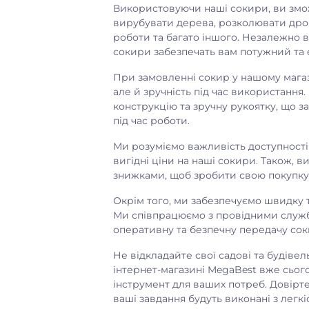
Використовуючи наші сокири, ви змож
вирубувати дерева, розколювати дров
роботи та багато іншого. Незалежно в
сокири забезпечать вам потужний та
При замовленні сокир у нашому магази
але й зручність під час використання
конструкцію та зручну рукоятку, що з
під час роботи.
Ми розуміємо важливість доступності 
вигідні ціни на наші сокири. Також, 
знижками, щоб зробити свою покупку
Окрім того, ми забезпечуємо швидку 
Ми співпрацюємо з провідними служб
оперативну та безпечну передачу сок
ті
в наявності
ин Рослина Карпат,
L-Таурин Рослина Карпат, 60
Не відкладайте свої садові та будіве
інтернет-магазині MegaBest вже сьог
ул по 500 мг, при
капс. - Амінокислота для
інструмент для ваших потреб. Довірте
ому діабеті,
зору, печінки та серця
ваші завдання будуть виконані з легкі
орезистентність,
Код товару:
95186