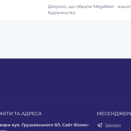
ня
Дякуємо, що обрали MegaBest - вашог
0
будівництва.
у:
9645879
340 грн.
0
 грн.
АКТИ ТА АДРЕСА
МЕСЕНДЖЕР
вари вул. Грушевського 9/1. Сайт бізнес-
Telegram