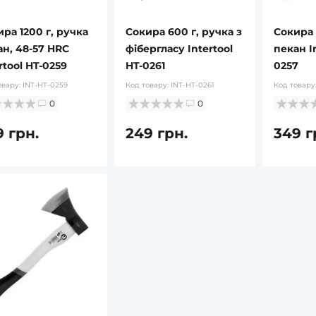
ра 1200 г, ручка
Сокира 600 г, ручка з
Сокира 
ан, 48-57 HRC
фібергласу Intertool
пекан In
rtool HT-0259
HT-0261
0257
овару:
INT-HT-0259
Код товару:
INT-HT-0261
Код товару
0
0
9 грн.
249 грн.
349 г