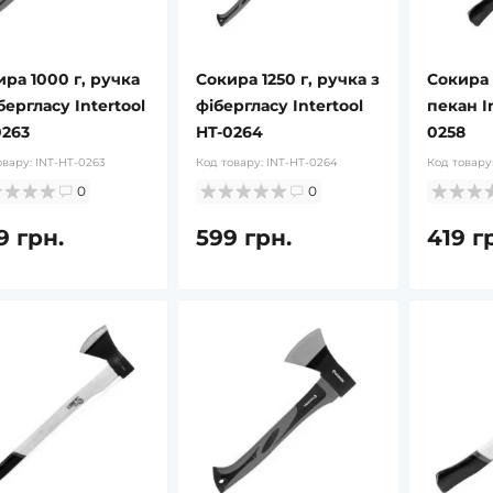
ра 1000 г, ручка
Сокира 1250 г, ручка з
Сокира 
бергласу Intertool
фібергласу Intertool
пекан In
0263
HT-0264
0258
овару:
INT-HT-0263
Код товару:
INT-HT-0264
Код товару
0
0
9 грн.
599 грн.
419 г