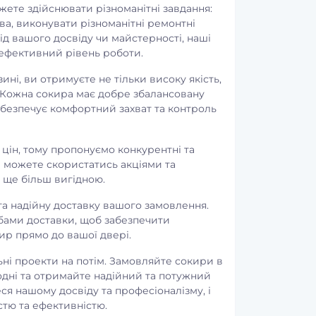
ете здійснювати різноманітні завдання:
а, виконувати різноманітні ремонтні
ід вашого досвіду чи майстерності, наші
 ефективний рівень роботи.
ні, ви отримуєте не тільки високу якість,
. Кожна сокира має добре збалансовану
абезпечує комфортний захват та контроль
цін, тому пропонуємо конкурентні та
ви можете скористатись акціями та
 ще більш вигідною.
та надійну доставку вашого замовлення.
ами доставки, щоб забезпечити
ир прямо до вашої двері.
в наявності
в наявності
Лімфорен Рослина Карпат -
Ферментозин - Панкре
льні проекти на потім. Замовляйте сокири в
одні та отримайте надійний та потужний
для оновлення та очищення
для нормалізації трав
ся нашому досвіду та професіоналізму, і
лімфатичної системи
при ферментній
стю та ефективністю.
недостатності Рослина
Код товару:
10624014