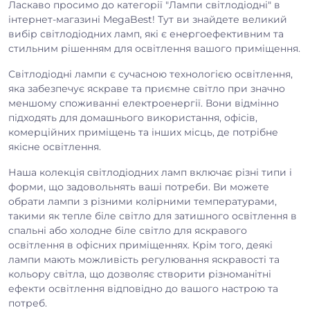
Ласкаво просимо до категорії "Лампи світлодіодні" в
інтернет-магазині MegaBest! Тут ви знайдете великий
вибір світлодіодних ламп, які є енергоефективним та
стильним рішенням для освітлення вашого приміщення.
Світлодіодні лампи є сучасною технологією освітлення,
яка забезпечує яскраве та приємне світло при значно
меншому споживанні електроенергії. Вони відмінно
підходять для домашнього використання, офісів,
комерційних приміщень та інших місць, де потрібне
якісне освітлення.
Наша колекція світлодіодних ламп включає різні типи і
форми, що задовольнять ваші потреби. Ви можете
обрати лампи з різними колірними температурами,
такими як тепле біле світло для затишного освітлення в
спальні або холодне біле світло для яскравого
освітлення в офісних приміщеннях. Крім того, деякі
лампи мають можливість регулювання яскравості та
кольору світла, що дозволяє створити різноманітні
ефекти освітлення відповідно до вашого настрою та
потреб.