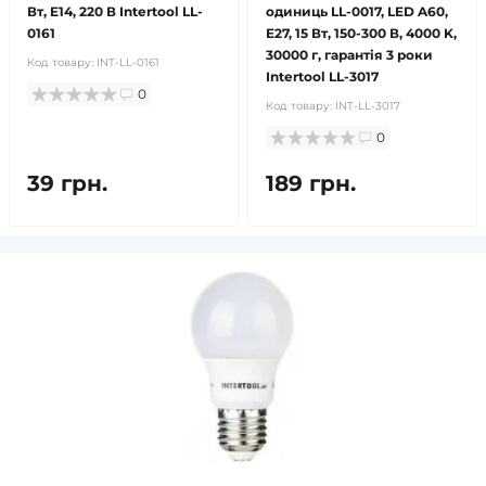
Вт, E14, 220 В Intertool LL-
одиниць LL-0017, LED A60,
0161
E27, 15 Вт, 150-300 В, 4000 K,
30000 г, гарантія 3 роки
Код товару:
INT-LL-0161
Intertool LL-3017
0
Код товару:
INT-LL-3017
0
39 грн.
189 грн.