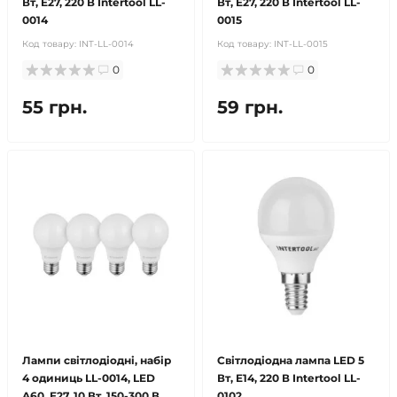
Вт, E27, 220 В Intertool LL-
Вт, E27, 220 В Intertool LL-
0014
0015
Код товару:
INT-LL-0014
Код товару:
INT-LL-0015
0
0
55 грн.
59 грн.
Лампи світлодіодні, набір
Світлодіодна лампа LED 5
4 одиниць LL-0014, LED
Вт, E14, 220 В Intertool LL-
A60, E27, 10 Вт, 150-300 В,
0102