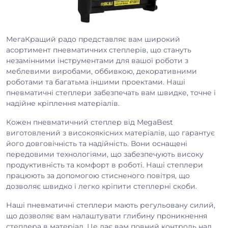
МегаКращий радо представляє вам широкий
асортимент пневматичних степлерів, що стануть
незамінними інструментами для вашої роботи з
меблевими виробами, оббивкою, декоративними
роботами та багатьма іншими проектами. Наші
пневматичні степлери забезпечать вам швидке, точне і
надійне кріплення матеріалів.
Кожен пневматичний степлер від MegaBest
виготовлений з високоякісних матеріалів, що гарантує
його довговічність та надійність. Вони оснащені
передовими технологіями, що забезпечують високу
продуктивність та комфорт в роботі. Наші степлери
працюють за допомогою стисненого повітря, що
дозволяє швидко і легко кріпити степлерні скоби.
Наші пневматичні степлери мають регульовану силий,
що дозволяє вам налаштувати глибину проникнення
степлера в матеріал. Це дає вам повний контроль над