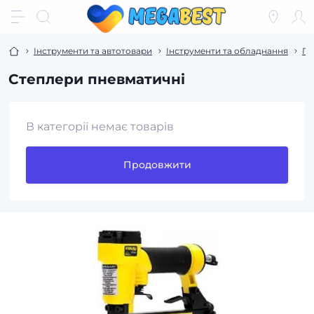
Інструменти та автотовари
Інструменти та обладнання
Пн
Степлери пневматичні
В категорії немає товарів
Продовжити