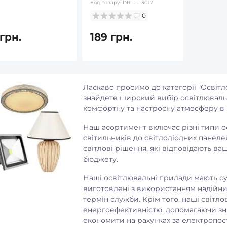
Код товару:
INT-LL-3017
орезистентність,
Код товару:
95186
ня
0
0
у:
9645879
грн.
189 грн.
340 грн.
0
 грн.
Ласкаво просимо до категорії "Освітл
знайдете широкий вибір освітлюваль
комфортну та настроєну атмосферу в 
Наш асортимент включає різні типи о
світильників до світлодіодних панеле
світлові рішення, які відповідають в
бюджету.
Наші освітлювальні прилади мають су
виготовлені з використанням надійни
термін служби. Крім того, наші світл
енергоефективністю, допомагаючи зн
економити на рахунках за електропос