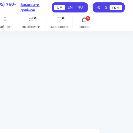
95) 760-
Замовити
UA
EN
RU
€
$
грн.
дзвінок
0
0
0
абінет
порівняти
закладки
кошик