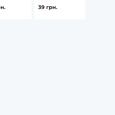
рн.
39 грн.
в наявності
в наявності
Лімфорен Рослина Карпат -
Ферментозин - Панкре
для оновлення та очищення
для нормалізації трав
лімфатичної системи
при ферментній