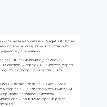
недостатності Рослина
Код товару:
10624014
Карпат
1
Код товару:
2533564
340 грн.
0
690 грн.
ення" в інтернет-магазині MegaBest! Тут ви
них приладів, які допоможуть створити
будь-якому приміщенні.
світлення, починаючи від лампочок і
й та світлових стрічок. Ви зможете обрати
ашому стилю, потребам освітлення та
часний дизайн та високу якість. Вони
х матеріалів, що забезпечують тривалий
ові прилади володіють високою
изити споживання електроенергії та
тачання.