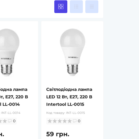
іодна лампа
Світлодіодна лампа
т, E27, 220 В
LED 12 Вт, E27, 220 В
l LL-0014
Intertool LL-0015
:
INT-LL-0014
Код товару:
INT-LL-0015
0
0
н.
59 грн.