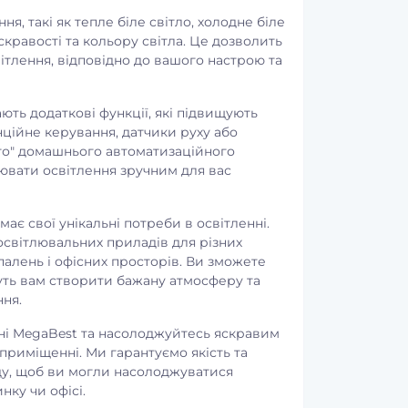
я, такі як тепле біле світло, холодне біле
кравості та кольору світла. Це дозволить
ітлення, відповідно до вашого настрою та
ть додаткові функції, які підвищують
анційне керування, датчики руху або
го" домашнього автоматизаційного
ювати освітлення зручним для вас
є свої унікальні потреби в освітленні.
світлювальних приладів для різних
спалень і офісних просторів. Ви зможете
жуть вам створити бажану атмосферу та
ня.
ині MegaBest та насолоджуйтесь яскравим
приміщенні. Ми гарантуємо якість та
ду, щоб ви могли насолоджуватися
ку чи офісі.