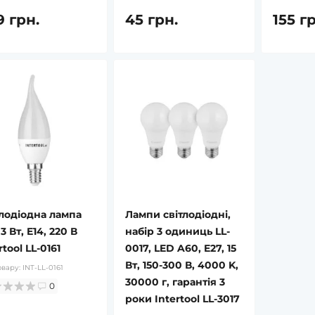
9 грн.
45 грн.
155 г
тлодіодна лампа
Лампи світлодіодні,
3 Вт, E14, 220 В
набір 3 одиниць LL-
rtool LL-0161
0017, LED A60, E27, 15
ті
в наявності
Вт, 150-300 В, 4000 K,
овару:
INT-LL-0161
ин Рослина Карпат,
L-Таурин Рослина Карпат, 60
30000 г, гарантія 3
ул по 500 мг, при
капс. - Амінокислота для
0
роки Intertool LL-3017
ому діабеті,
зору, печінки та серця