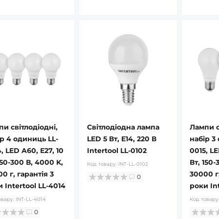
и світлодіодні,
Світлодіодна лампа
Лампи с
р 4 одиниць LL-
LED 5 Вт, E14, 220 В
набір 3
, LED A60, E27, 10
Intertool LL-0102
0015, LE
150-300 В, 4000 K,
Вт, 150-
Код товару:
INT-LL-0102
0 г, гарантія 3
30000 г,
0
 Intertool LL-4014
роки Int
овару:
INT-LL-4014
Код товару
0