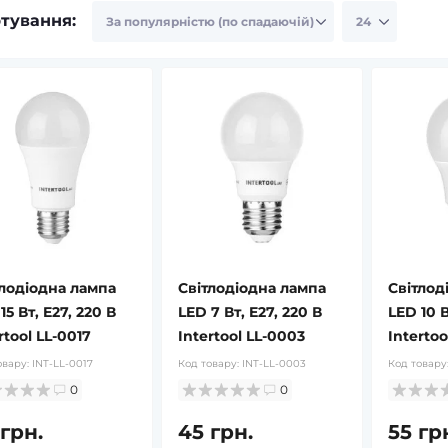
тування:
тлодіодна лампа
Світлодіодна лампа
Світлод
15 Вт, E27, 220 В
LED 7 Вт, E27, 220 В
LED 10 В
rtool LL-0017
Intertool LL-0003
Intertoo
овару:
INT-LL-0017
Код товару:
INT-LL-0003
Код товару
0
0
 грн.
45 грн.
55 гр