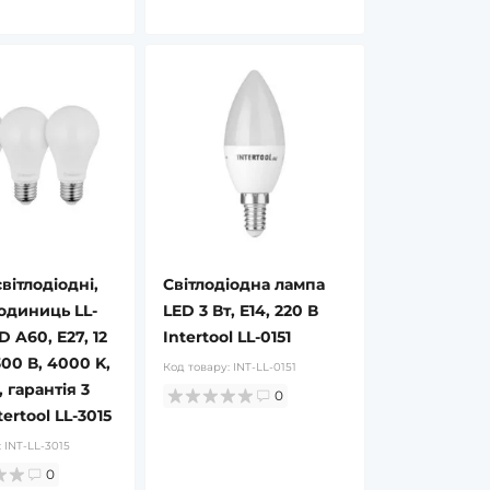
вітлодіодні,
Світлодіодна лампа
 одиниць LL-
LED 3 Вт, E14, 220 В
D A60, E27, 12
Intertool LL-0151
300 В, 4000 K,
Код товару:
INT-LL-0151
 гарантія 3
0
ertool LL-3015
:
INT-LL-3015
0