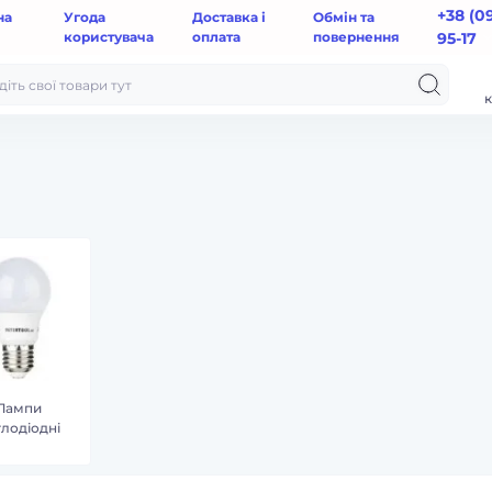
+38 (0
на
Угода
Доставка і
Обмін та
користувача
оплата
повернення
95-17
к
Лампи
тлодіодні