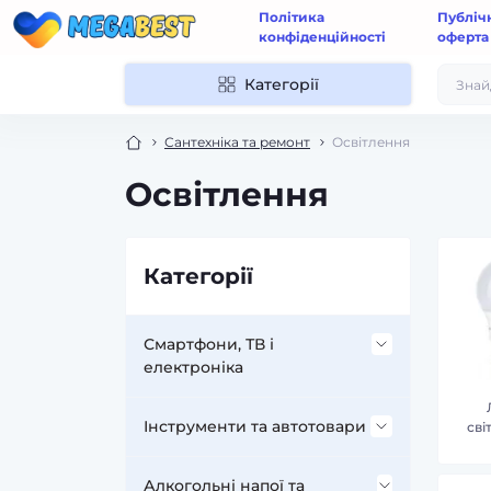
Політика
Публіч
конфіденційності
оферта
Категорії
Сантехніка та ремонт
Освітлення
Освітлення
Категорії
Смартфони, ТВ і
електроніка
Аксесуари до мобільних
Інструменти та автотовари
сві
телефонів і смартфонів
Інструменти та обладнання
Алкогольні напої та