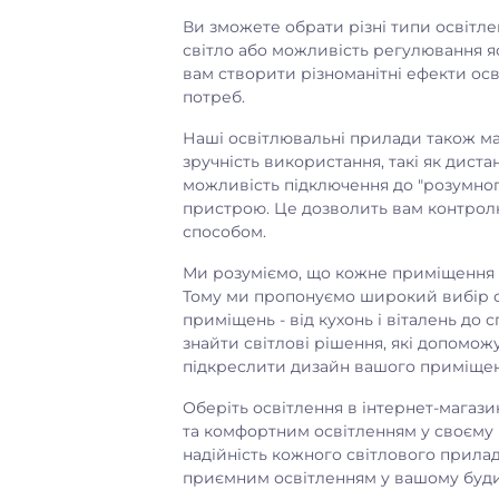
Ви зможете обрати різні типи освітленн
світло або можливість регулювання яс
вам створити різноманітні ефекти осв
потреб.
Наші освітлювальні прилади також маю
зручність використання, такі як дист
можливість підключення до "розумно
пристрою. Це дозволить вам контрол
способом.
Ми розуміємо, що кожне приміщення ма
Тому ми пропонуємо широкий вибір о
приміщень - від кухонь і віталень до 
знайти світлові рішення, які допомо
підкреслити дизайн вашого приміщен
Оберіть освітлення в інтернет-магаз
та комфортним освітленням у своєму 
надійність кожного світлового прила
приємним освітленням у вашому будин