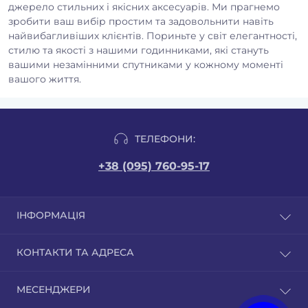
джерело стильних і якісних аксесуарів. Ми прагнемо
зробити ваш вибір простим та задовольнити навіть
найвибагливіших клієнтів. Пориньте у світ елегантності,
стилю та якості з нашими годинниками, які стануть
вашими незамінними спутниками у кожному моменті
вашого життя.
ТЕЛЕФОНИ:
+38 (095) 760-95-17
ІНФОРМАЦІЯ
Відгуки
КОНТАКТИ ТА АДРЕСА
Доставка і оплата
Публічна оферта
м. Бровари вул. Грушевського 9/1. Сайт бізнес-
МЕСЕНДЖЕРИ
Сертифікати якості
партнера