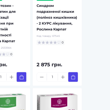
тозин -
Синдром
атин для
подразненої кишки
зації
(поліноз кишківника)
ння при
- 2 КУРС лікування,
тній
Рослина Карпат
тності
Код товару:
67545
 Карпат
0
:
2533564
0
рн.
2 875 грн.