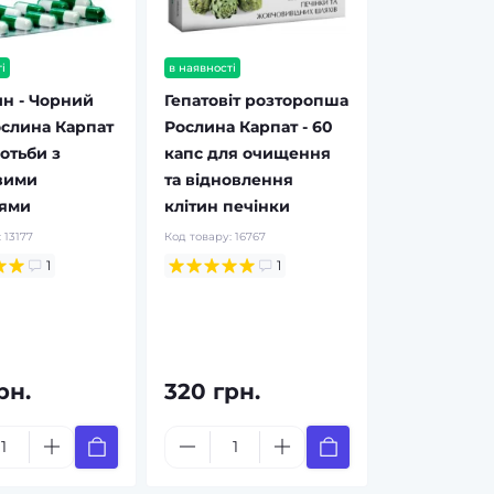
і
в наявності
н - Чорний
Гепатовіт розторопша
ослина Карпат
Рослина Карпат - 60
отьби з
капс для очищення
вими
та відновлення
іями
клітин печінки
:
13177
Код товару:
16767
1
1
рн.
320 грн.