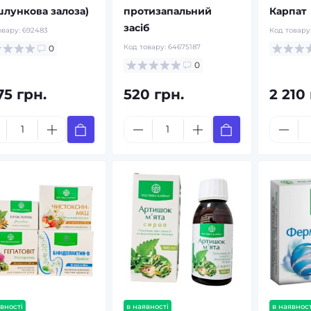
шлункова залоза)
протизапальний
Карпат
засіб
овару:
692483
Код товару
Код товару:
64675187
0
0
75 грн.
520 грн.
2 210
вності
в наявності
в наявност