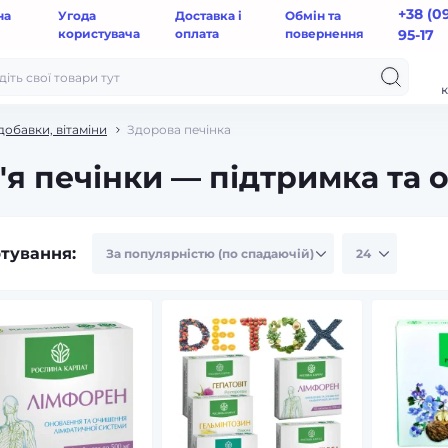
+38 (0
на
Угода
Доставка і
Обмін та
користувача
оплата
повернення
95-17
к
добавки, вітаміни
Здорова печінка
'я печінки — підтримка та
тування: