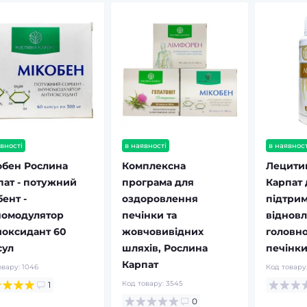
вності
в наявності
в наявност
обен Рослина
Комплексна
Лецити
пат - потужний
програма для
Карпат 
ент -
оздоровлення
підтрим
номодулятор
печінки та
відновл
иоксидант 60
жовчовивідних
головно
сул
шляхів, Рослина
печінки
Карпат
овару:
1046
Код товару
Код товару:
3545
1
0