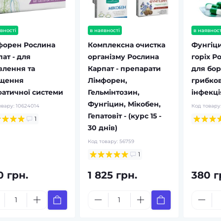
вності
в наявності
в наявност
форен Рослина
Комплексна очистка
Фунгіци
ат - для
організму Рослина
горіх Р
влення та
Карпат - препарати
для бор
щення
Лімфорен,
грибко
фатичної системи
Гельмінтозин,
інфекц
Фунгіцин, Мікобен,
овару:
10624014
Код товару
Гепатовіт - (курс 15 -
1
30 днів)
Код товару:
56759
1
0 грн.
1 825 грн.
380 г