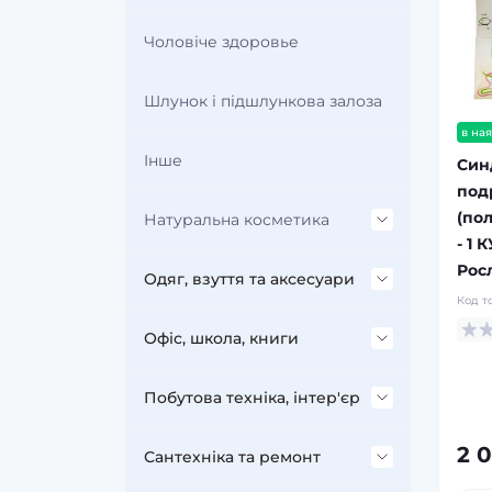
Чоловіче здоровье
Шлунок і підшлункова залоза
в ная
Інше
Син
под
(по
Натуральна косметика
- 1 
Рос
Догляд за волоссям
Одяг, взуття та аксесуари
Код т
Догляд за ротовою
Одяг
Офіс, школа, книги
порожниною
Спецодяг
Прикраси
Канцелярія
Побутова техніка, інтер'єр
Косметика для обличчя
2 0
Футляри для ювелірних
Архівування та діловодство
Дрібна побутова техніка
Сантехніка та ремонт
Робочий спецодяг
Косметика для тіла
виробів