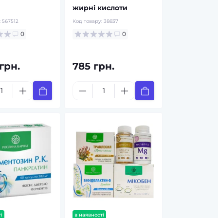
жирні кислоти
:
567512
Код товару:
38837
0
0
 грн.
785 грн.
і
в наявності