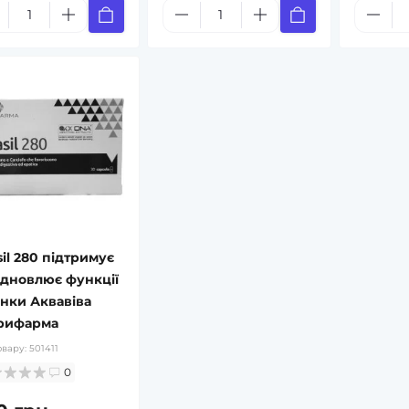
il 280 підтримує
відновлює функції
інки Аквавіва
рифарма
овару:
501411
0