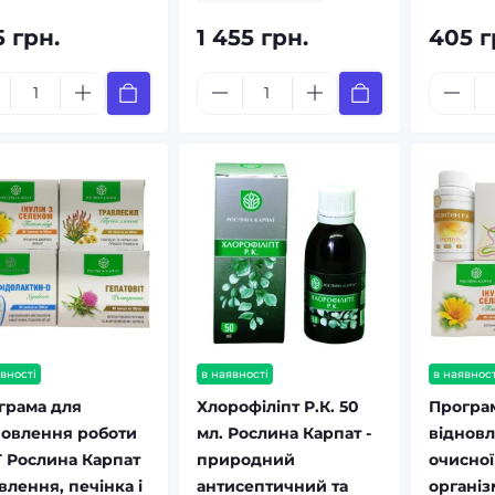
5 грн.
1 455 грн.
405 г
вності
в наявності
в наявност
грама для
Хлорофіліпт Р.К. 50
Програ
новлення роботи
мл. Рослина Карпат -
відновл
 Рослина Карпат
природний
очисної
влення, печінка і
антисептичний та
організ