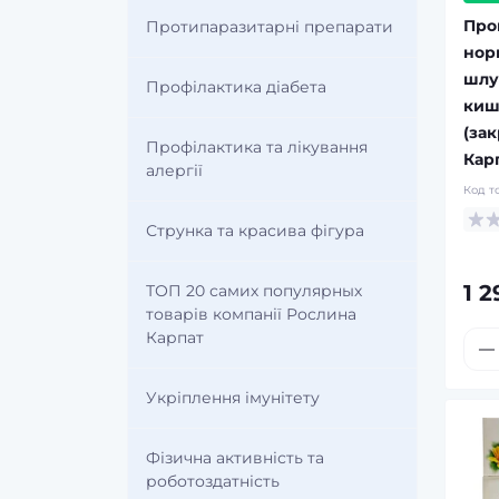
Про
Протипаразитарні препарати
норм
шлу
Профілактика діабета
киш
(за
Профілактика та лікування
Кар
алергії
Код т
Струнка та красива фігура
1 2
ТОП 20 самих популярных
товарів компанії Рослина
Карпат
Укріплення імунітету
Фізична активність та
роботоздатність