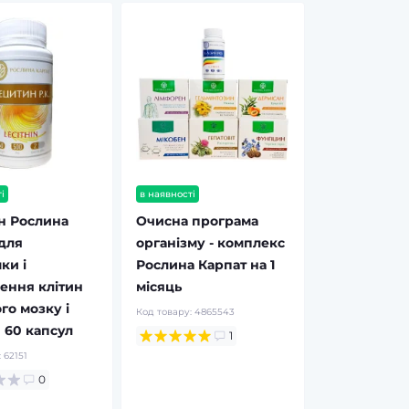
і
в наявності
н Рослина
Очисна програма
для
організму - комплекс
ки і
Рослина Карпат на 1
ення клітин
місяць
го мозку і
Код товару:
4865543
 60 капсул
1
:
62151
0