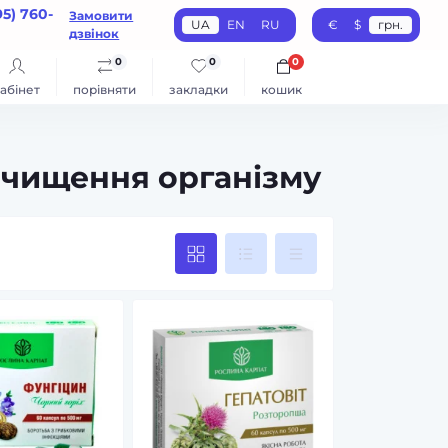
95) 760-
Замовити
UA
EN
RU
€
$
грн.
дзвінок
0
0
0
абінет
порівняти
закладки
кошик
 очищення організму