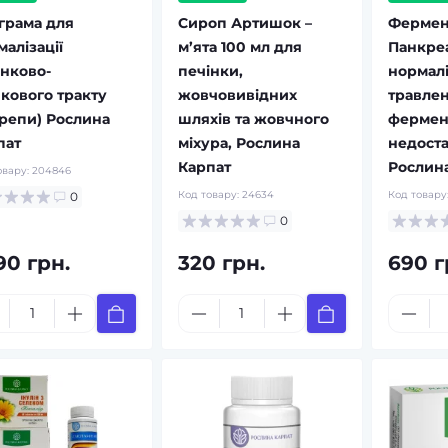
грама для
Сироп Артишок –
Фермен
алізації
м’ята 100 мл для
Панкре
нково-
печінки,
нормалі
кового тракту
жовчовивідних
травле
крепи) Рослина
шляхів та жовчного
фермен
пат
міхура, Рослина
недоста
Карпат
Рослина
овару:
204846
Код товару:
24634
Код товару
0
0
90 грн.
320 грн.
690 г