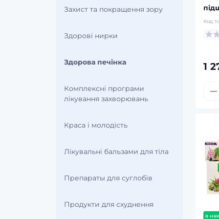
інструментів
Щітки для дрилів та УШМ
під
Захист та покращення зору
Циркулярні пилки (Дискові)
Код т
Шліфмашини пневматичні
Струбцини
Здорові нирки
Шабельні пили
Шланги високого тиску
Шарнірно-губцевий інструмент
Здорова печінка
1 2
Шліфувальні машини
Шурупокрути пневматичні
Ящики, сумки, пояси для
Комплексні програми
інструментів
Шурупокрути
лікування захворювань
Краса і молодість
Лікувальні бальзами для тіла
Препараты для суглобів
Продукти для схуднення
в ная