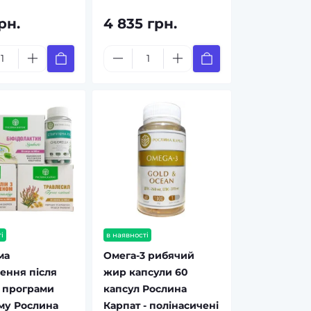
рн.
4 835 грн.
і
в наявності
ма
Омега-3 рибячий
ення після
жир капсули 60
 програми
капсул Рослина
му Рослина
Карпат - полінасичені