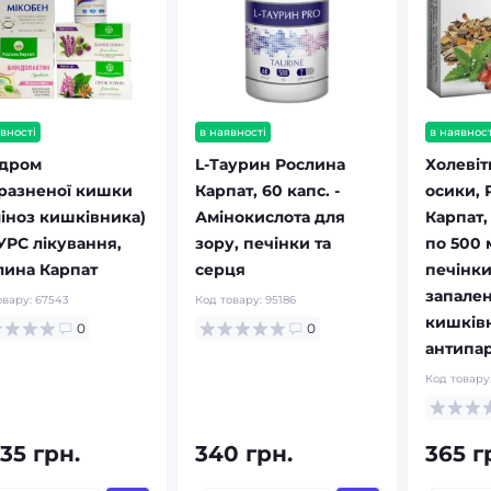
вності
в наявності
в наявност
дром
L-Таурин Рослина
Холевіт
разненої кишки
Карпат, 60 капс. -
осики, 
ліноз кишківника)
Амінокислота для
Карпат,
КУРС лікування,
зору, печінки та
по 500 
лина Карпат
серця
печінки
запален
овару:
67543
Код товару:
95186
кишків
0
0
антипа
Код товару
35 грн.
340 грн.
365 г