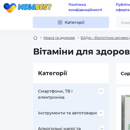
Політика
Публіч
конфіденційності
оферта
Категорії
Краса та здоровя
БАДи – біологічно активні 
Вітаміни для здоров
Категорії
Сор
Смартфони, ТВ і
електроніка
Аксесуари до мобільних
Інструменти та автотовари
телефонів і смартфонів
Інструменти та обладнання
Алкогольні напої та