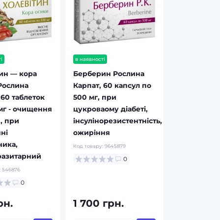
і
в наявності
ин — кора
Берберин Рослина
Рослина
Карпат, 60 капсул по
 60 таблеток
500 мг, при
мг - очищення
цукроваому діабеті,
, при
інсулінорезистентність,
ні
ожиріння
ника,
Код товару:
9645879
разитарний
0
:
546876
0
рн.
1 700 грн.