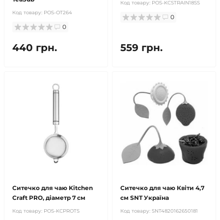
Код товару:
POS-KCSTRAIN18SS
Код товару:
POS-OT264
0
0
440 грн.
559 грн.
Ситечко для чаю Kitchen
Ситечко для чаю Квіти 4,7
Craft PRO, діаметр 7 см
см SNT Україна
Код товару:
POS-KCPROTS
Код товару:
SNT4820162650181