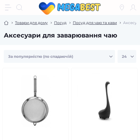
Товари для дому
Посуд
Посуд для чаю та кави
Аксесуа
Аксесуари для заварювання чаю