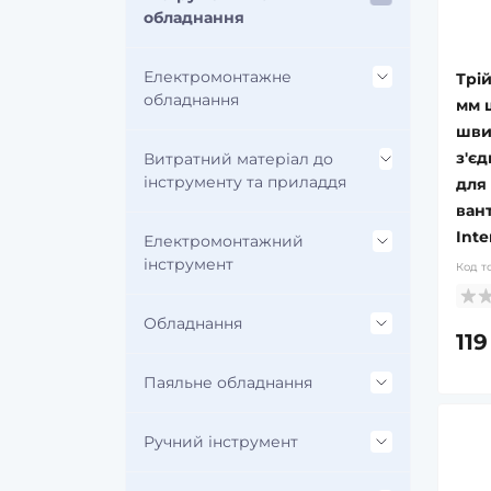
Зарядні пристрої
обладнання
Електромонтажне
Трі
обладнання
мм 
шви
з'є
Витратний матеріал до
Кріплення для проводів
інструменту та приладдя
для
ван
Inte
Електромонтажний
Акумулятори та зарядні
пристрої для інструменту і
інструмент
Код т
садової техніки
Обладнання
Знімачі ізоляції
Бури для перфораторів
119
Круглогубці
Паяльне обладнання
Будівельне обладнання
Диски для шліфувальних машин
Вантажопідіймальне
Ручний інструмент
Допоміжні матеріали
Засоби індивідуального захисту
обладнання