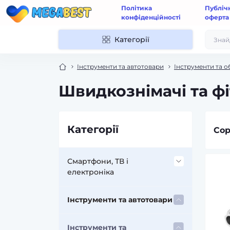
Політика
Публіч
конфіденційності
оферта
Категорії
Інструменти та автотовари
Інструменти та 
Швидкознімачі та ф
Категорії
Сор
Смартфони, ТВ і
електроніка
Аксесуари до мобільних
Інструменти та автотовари
телефонів і смартфонів
Інструменти та