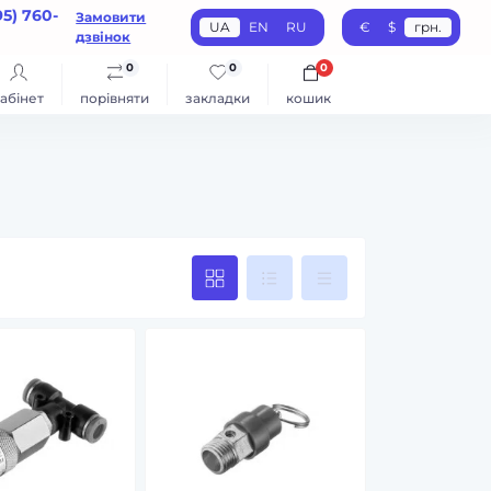
95) 760-
Замовити
UA
EN
RU
€
$
грн.
дзвінок
0
0
0
абінет
порівняти
закладки
кошик