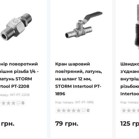
нір поворотний
Кран шаровий
Швидко
ішня різьба 1/4 -
повітряний, латунь,
з'єднан
 латунь STORM
на шланг 12 мм,
внутрі
rtool PT-2208
STORM Intertool PT-
різьбою
1896
Intertoo
овару:
INT-PT-2208
Код товару:
INT-PT-1896
Код товару
0
0
 грн.
79 грн.
125 г