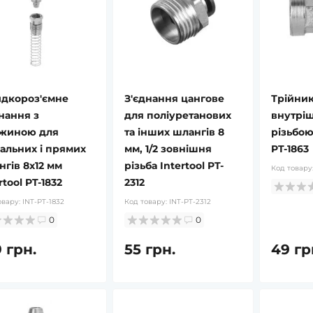
дкороз'ємне
З'єднання цангове
Трійник
нання з
для поліуретанових
внутрі
жиною для
та інших шлангів 8
різьбою 
ральних і прямих
мм, 1/2 зовнішня
PT-1863
нгів 8х12 мм
різьба Intertool PT-
Код товару
rtool PT-1832
2312
овару:
INT-PT-1832
Код товару:
INT-PT-2312
0
0
 грн.
55 грн.
49 гр