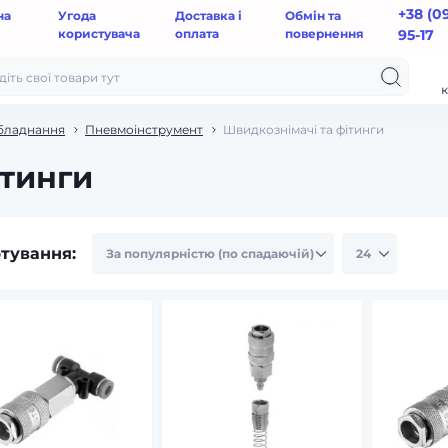
+38 (0
на
Угода
Доставка і
Обмін та
користувача
оплата
повернення
95-17
к
обладнання
Пневмоінструмент
Швидкознімачі та фітинги
ітинги
тування: