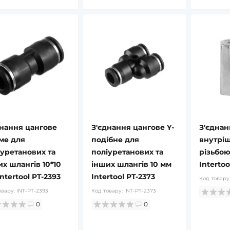
днання цангове
З'єднання цангове Y-
З'єднан
ме для
подібне для
внутрі
іуретанових та
поліуретанових та
різьбою 
х шлангів 10*10
інших шлангів 10 мм
Intertoo
ntertool PT-2393
Intertool PT-2373
Код товару
овару:
INT-PT-2393
Код товару:
INT-PT-2373
0
0