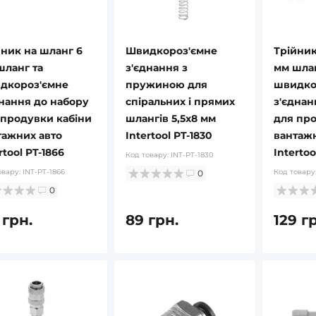
йник на шланг 6
Швидкороз'ємне
Трійник
шланг та
з'єднання з
мм шлан
дкороз'ємне
пружиною для
швидко
днання до набору
спіральних і прямих
з'єднан
 продувки кабіни
шлангів 5,5х8 мм
для про
тажних авто
Intertool PT-1830
вантажн
rtool PT-1866
Intertoo
Код товару:
INT-PT-1830
овару:
INT-PT-1866
Код товару
0
0
 грн.
89 грн.
129 г