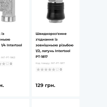
 із
Швидкороз'ємне
шньою
з'єднання із
1/4 Intertool
зовнішньою різьбою
1/2, латунь Intertool
PT-1817
:
INT-PT-1863
Код товару:
INT-PT-1817
0
0
н.
129 грн.