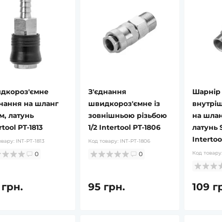
дкороз'ємне
З'єднання
Шарнір
днання на шланг
швидкороз'ємне із
внутріш
м, латунь
зовнішньою різьбою
на шлан
rtool PT-1813
1/2 Intertool PT-1806
латунь
Intertoo
овару:
INT-PT-1813
Код товару:
INT-PT-1806
Код товару
0
0
 грн.
95 грн.
109 г