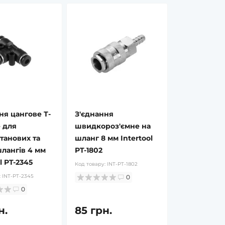
ня цангове Т-
З'єднання
 для
швидкороз'ємне на
танових та
шланг 8 мм Intertool
лангів 4 мм
PT-1802
l PT-2345
Код товару:
INT-PT-1802
:
INT-PT-2345
0
0
н.
85 грн.