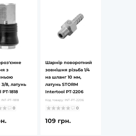
роз'ємне
Шарнір поворотний
ня з
зовнішня різьба 1/4
шньою
на шланг 10 мм,
 3/8, латунь
латунь STORM
l PT-1818
Intertool PT-2206
:
INT-PT-1818
Код товару:
INT-PT-2206
0
0
рн.
109 грн.