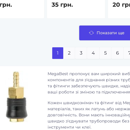
ті
в наявності
грн.
35 грн.
20 гр
ин Рослина Карпат,
L-Таурин Рослина Карпат, 60
ул по 500 мг, при
капс. - Амінокислота для
ому діабеті,
зору, печінки та серця
орезистентність,
Код товару:
95186
Показати ще
ня
0
у:
9645879
340 грн.
1
2
3
4
5
6
0
 грн.
MegaBest пропонує вам широкий вибір
компонентів для з'єднання різних тру
та фітинги забезпечують швидке, наді
ваші роботи зі зміною та підключення
Кожен швидкознімач та фітинг від Me
матеріалів, таких як латунь або нержа
довговічність. Вони мають інноваційн
швидко з'єднувати трубопроводи без
інструменти чи клеї.