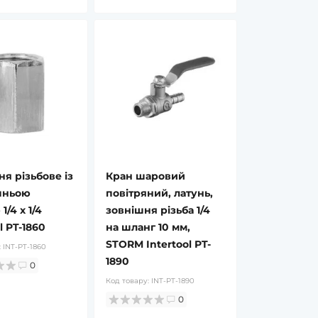
ня різьбове із
Кран шаровий
шньою
повітряний, латунь,
1/4 x 1/4
зовнішня різьба 1/4
l PT-1860
на шланг 10 мм,
STORM Intertool PT-
:
INT-PT-1860
1890
0
Код товару:
INT-PT-1890
0