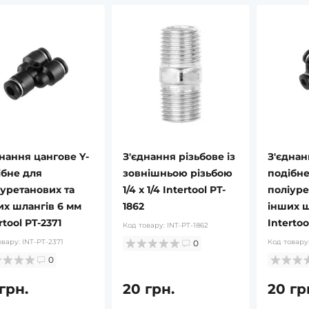
днання цангове Y-
З'єднання різьбове із
З'єднан
ібне для
зовнішньою різьбою
подібне
іуретанових та
1/4 x 1/4 Intertool PT-
поліуре
их шлангів 6 мм
1862
інших ш
rtool PT-2371
Intertoo
Код товару:
INT-PT-1862
овару:
INT-PT-2371
Код товару
0
0
грн.
20 грн.
20 гр