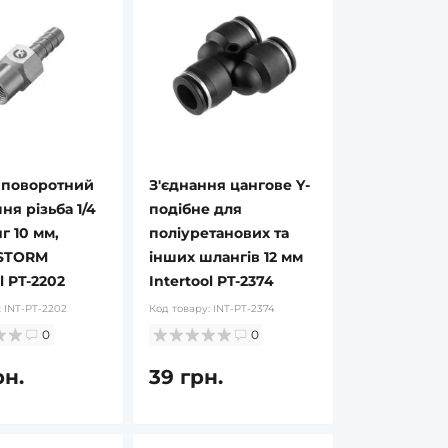
 поворотний
З'єднання цангове Y-
ня різьба 1/4
подібне для
г 10 мм,
поліуретанових та
 STORM
інших шлангів 12 мм
l PT-2202
Intertool PT-2374
:
INT-PT-2202
Код товару:
INT-PT-2374
0
0
рн.
39 грн.