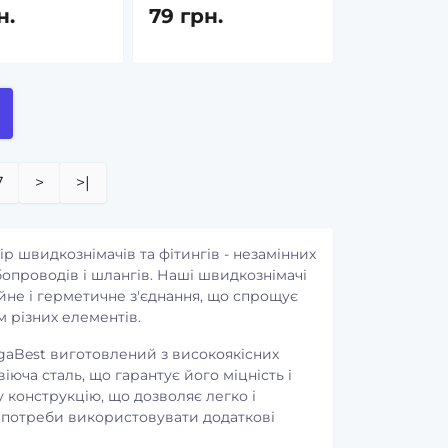
в наявності
в наявності
н.
79 грн.
Лімфорен Рослина Карпат -
Ферментозин - Панкре
для оновлення та очищення
для нормалізації трав
лімфатичної системи
при ферментній
недостатності Рослина
Код товару:
10624014
Карпат
1
Код товару:
2533564
340 грн.
7
>
>|
0
690 грн.
 швидкознімачів та фітингів - незамінних
бопроводів і шлангів. Наші швидкознімачі
йне і герметичне з'єднання, що спрощує
м різних елементів.
gaBest виготовлений з високоякісних
віюча сталь, що гарантує його міцність і
у конструкцію, що дозволяє легко і
 потреби використовувати додаткові