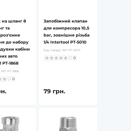
 на шланг 8
Запобіжний клапан
г та
для компресора 10,5
роз'ємне
bar, зовнішня різьба
ня до набору
1/4 Intertool PT-5010
дувки кабіни
Код товару:
INT-PT-5010
их авто
0
l PT-1868
:
INT-PT-1868
0
рн.
79 грн.