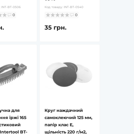
:
INT-BT-0506
Код товару:
INT-BT-0540
0
0
н.
35 грн.
в наявності
в наявності
учна для
Круг наждачний
Лімфорен Рослина Карпат -
Ферментозин - Панкре
ня іржі 165
самоклеючий 125 мм,
для оновлення та очищення
для нормалізації трав
стиковий
папір клас E,
лімфатичної системи
при ферментній
ntertool BT-
щільність 220 г/м2,
недостатності Рослина