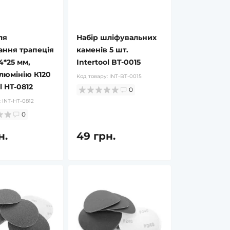
ля
Набір шліфувальних
ання трапеція
каменів 5 шт.
4*25 мм,
Intertool BT-0015
люмінію К120
Код товару:
INT-BT-0015
l HT-0812
0
:
INT-HT-0812
0
н.
49 грн.