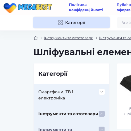
Політика
Публіч
конфіденційності
оферта
Категорії
Інструменти та автотовари
Інструменти та 
Шліфувальні елеме
Категорії
Смартфони, ТВ і
електроніка
Аксесуари до мобільних
Інструменти та автотовари
шлі
телефонів і смартфонів
Інструменти та