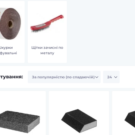
Шкурки
Щітки зачисні по
фувальні
металу
тування: