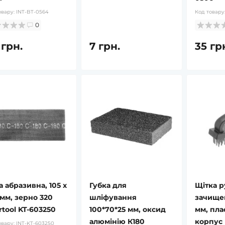
овару:
INT-BT-0564
Код товару
0
 грн.
7 грн.
35 гр
ті
в наявності
а абразивна, 105 x
Губка для
Щітка р
ин Рослина Карпат,
L-Таурин Рослина Карпат, 60
 мм, зерно 320
шліфування
зачищен
ул по 500 мг, при
капс. - Амінокислота для
rtool KT-603250
100*70*25 мм, оксид
мм, пла
ому діабеті,
зору, печінки та серця
алюмінію К180
корпус I
орезистентність,
овару:
INT-KT-603250