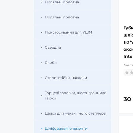
Пиляльні полотна
Пиляльні полотна
Губ
Пристосування для УШМ
шлі
110*
Свердла
окс
Inte
Скоби
Код т
Столи, стійки, насадки
Торцеві головки, шестигранники
30
і зірки
Цвяхи для механічного степлера
Шліфувальні елементи