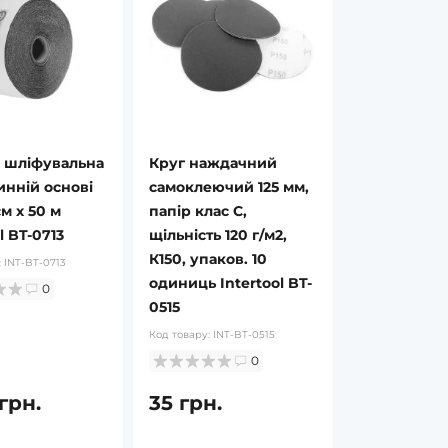
 шліфувальна
Круг наждачний
инній основі
самоклеючий 125 мм,
м x 50 м
папір клас С,
l BT-0713
щільність 120 г/м2,
К150, упаков. 10
:
INT-BT-0713
одиниць Intertool BT-
0
0515
Код товару:
INT-BT-0515
0
 грн.
35 грн.