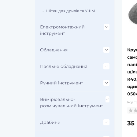
Щітки для дрилів та УШМ
Електромонтажний
інструмент
Кру
Обладнання
Знімачі ізоляції
сам
папі
Круглогубці
Паяльне обладнання
Будівельне обладнання
щіль
К40,
Вантажопідіймальне
Ручний інструмент
Допоміжні матеріали
один
обладнання
050
Лампи паяльні бензинові
Вимірювально-
Ломи, монтировки та
Код т
Верстатне обладнання
цвяхосмики
розмічувальний інструмент
Електричні паяльники
Зварювальне обладнання
Пістолети монтажні
35 
Драбини
Детектори напруги та
фазометри
Пальники газові
Компресори
Різальний інструмент