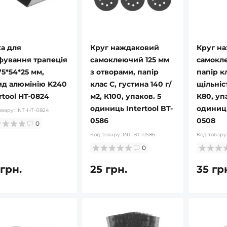
ка для
Круг наждаковий
Круг н
фування трапеція
самоклеючий 125 мм
самокле
75*54*25 мм,
з отворами, папір
папір кл
ид алюмінію K240
клас С, густина 140 г/
щільніст
rtool HT-0824
м2, К100, упаков. 5
К80, уп
одиниць Intertool BT-
одиниць
овару:
INT-HT-0824
0586
0508
0
Код товару:
INT-BT-0586
Код товару
0
 грн.
25 грн.
35 гр