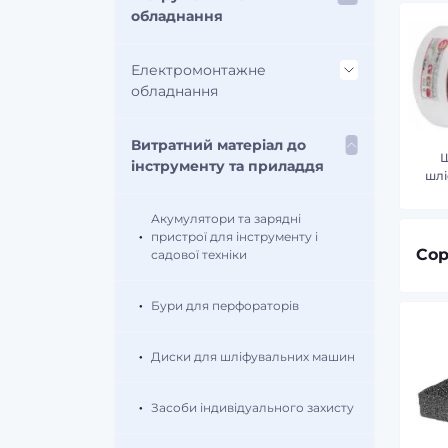
Зарядні пристрої
обладнання
Електромонтажне
обладнання
Витратний матеріал до
Кріплення для проводів
інструменту та приладдя
шлі
Акумулятори та зарядні
пристрої для інструменту і
Сор
садової техніки
Бури для перфораторів
Диски для шліфувальних машин
Засоби індивідуального захисту