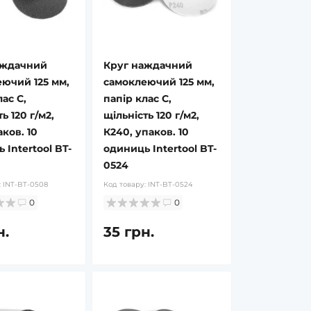
аждачний
Круг наждачний
ючий 125 мм,
самоклеючий 125 мм,
ас С,
папір клас С,
ь 120 г/м2,
щільність 120 г/м2,
аков. 10
К240, упаков. 10
 Intertool BT-
одиниць Intertool BT-
0524
:
INT-BT-0508
Код товару:
INT-BT-0524
0
0
н.
35 грн.