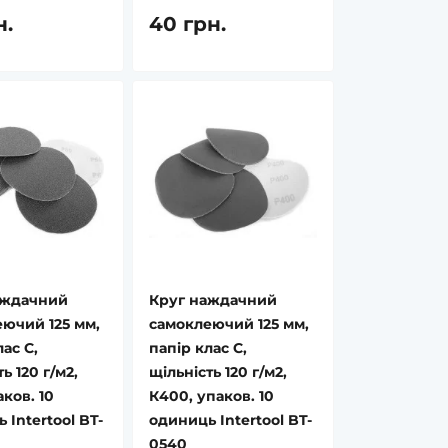
н.
40 грн.
аждачний
Круг наждачний
ючий 125 мм,
самоклеючий 125 мм,
ас С,
папір клас С,
ь 120 г/м2,
щільність 120 г/м2,
аков. 10
К400, упаков. 10
 Intertool BT-
одиниць Intertool BT-
0540