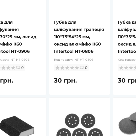
ка для
Губка для
Губка д
фування
шліфування трапеція
шліфув
70*25 мм, оксид
110*75*54*25 мм,
110*75*5
мінію К60
оксид алюмінію К60
оксид а
rtool HT-0906
Intertool HT-0806
Intertoo
овару:
INT-HT-0906
Код товару:
INT-HT-0806
Код товару
0
0
 грн.
30 грн.
30 гр