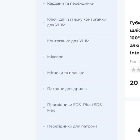
Кардани та перехідники
Ключі для затиску контргайки
Губ
для УШМ
шлі
100*
Контргайки для УШМ
алю
Inte
Міксери
Код т
Мітчики та плашки
20
Патрони для дрилів
Перехідники SDS -Plus і SDS -
Max
Перехідники для патрона