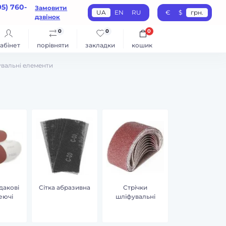
95) 760-
Замовити
UA
EN
RU
€
$
грн.
дзвінок
0
0
0
абінет
порівняти
закладки
кошик
вальні елементи
дакові
Сітка абразивна
Стрічки
еючі
шліфувальні