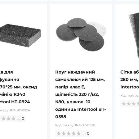
ка для
Круг наждачний
Сітка аб
фування
самоклеючий 125 мм,
280 мм, 
70*25 мм, оксид
папір клас E,
Intertoo
мінію К240
щільність 220 г/м2,
Код товару
rtool HT-0924
К80, упаков. 10
одиниць Intertool BT-
овару:
INT-HT-0924
0558
0
Код товару:
INT-BT-0558
0