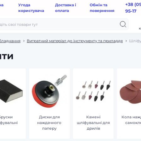
+38 (0
на
Угода
Доставка і
Обмін та
користувача
оплата
повернення
95-17
к
обладнання
Витратний матеріал до інструменту та приладдя
Шліфу
нти
Бруски
Диски для
Камені
Кола наж
фувальні
наждачного
шліфувальні для
самокл
паперу
дрилів