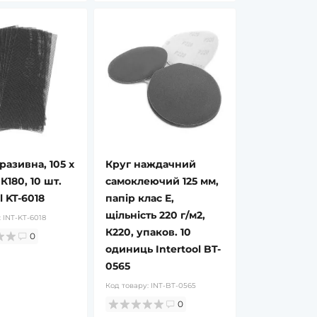
разивна, 105 x
Круг наждачний
К180, 10 шт.
самоклеючий 125 мм,
l KT-6018
папір клас E,
щільність 220 г/м2,
:
INT-KT-6018
К220, упаков. 10
0
одиниць Intertool BT-
0565
Код товару:
INT-BT-0565
0