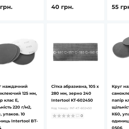
 грн.
40 грн.
55 гр
г наждачний
Сітка абразивна, 105 x
Круг н
оклеючий 125 мм,
280 мм, зерно 240
самокле
р клас E,
Intertool KT-602450
папір кл
ність 220 г/м2,
щільніст
Код товару:
INT-KT-602450
, упаков. 10
К60, уп
0
иць Intertool BT-
одиниць
4
0506