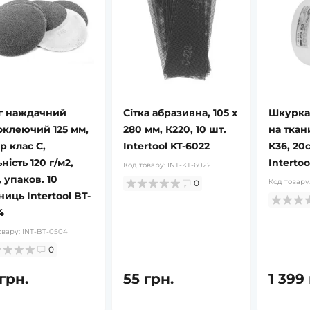
г наждачний
Сітка абразивна, 105 x
Шкурка
оклеючий 125 мм,
280 мм, К220, 10 шт.
на ткан
р клас С,
Intertool KT-6022
К36, 20c
ність 120 г/м2,
Intertoo
Код товару:
INT-KT-6022
 упаков. 10
Код товару
0
иць Intertool BT-
4
овару:
INT-BT-0504
0
грн.
55 грн.
1 399