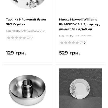
Тарілка 9 Рожевий бутон
Миска Maxwell Williams
SNT Україна
RHAPSODY BLUE, фарфор,
діаметр 16 см, 740 мл
Код товару:
SNT4823082530724
Код товару:
POS-AW0462
0
0
129 грн.
529 грн.