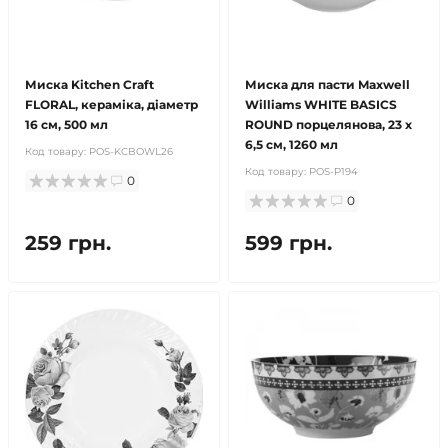
Миска Kitchen Craft
Миска для пасти Maxwell
FLORAL, кераміка, діаметр
Williams WHITE BASICS
16 см, 500 мл
ROUND порцелянова, 23 х
6,5 см, 1260 мл
Код товару:
POS-KCBOWL26
Код товару:
POS-P194
0
0
259 грн.
599 грн.