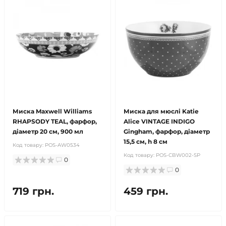
Миска Maxwell Williams
Миска для мюслі Katie
RHAPSODY TEAL, фарфор,
Alice VINTAGE INDIGO
діаметр 20 см, 900 мл
Gingham, фарфор, діаметр
15,5 см, h 8 см
Код товару:
POS-AW0534
Код товару:
POS-CBW002-SP
0
0
719 грн.
459 грн.