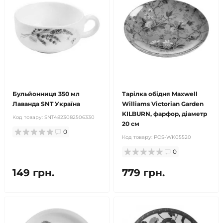
Бульйонниця 350 мл
Тарілка обідня Maxwell
Лаванда SNT Україна
Williams Victorian Garden
KILBURN, фарфор, діаметр
Код товару:
SNT4823082506330
20 см
0
Код товару:
POS-WK05520
0
149 грн.
779 грн.