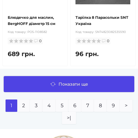
Блюдечко для маслин,
Тарілка 8 Парасольки SNT
BergHOFF діаметр 15 см
Україна
Код товару:
POS-1108582
Код товару:
SNT4823082535590
0
0
689 грн.
96 грн.
Показати ще
1
2
3
4
5
6
7
8
9
>
>|