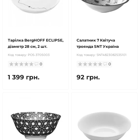
Тарілка BergHOFF ECLIPSE,
Салатник 7 Квітуча
діаметр 28 см, 2 шт.
троянда SNT Україна
Код товару:
POS-3705003
Код товару:
SNT4823082535101
0
0
1 399 грн.
92 грн.