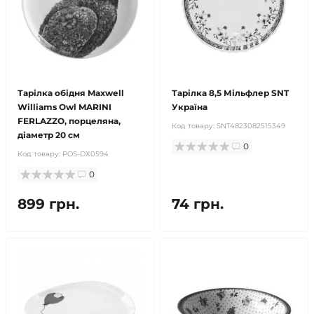
Тарілка обідня Maxwell
Тарілка 8,5 Мільфлер SNT
Williams Owl MARINI
Україна
FERLAZZO, порцеляна,
Код товару:
SNT4823082515349
діаметр 20 см
0
Код товару:
POS-DX0594
0
899 грн.
74 грн.