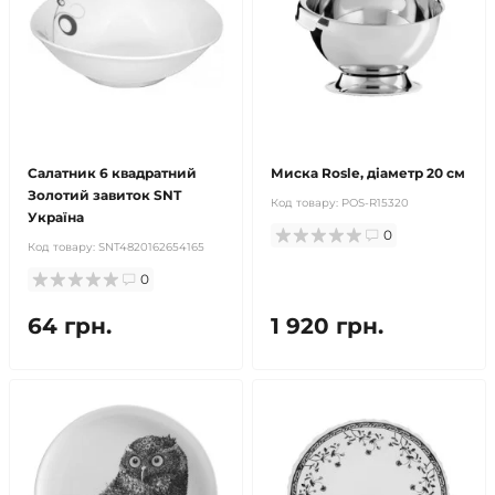
Салатник 6 квадратний
Миска Rosle, діаметр 20 см
Золотий завиток SNT
Код товару:
POS-R15320
Україна
0
Код товару:
SNT4820162654165
0
64 грн.
1 920 грн.