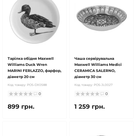
Тарілка обідня Maxwell
Чаша сервірувальна
Williams Duck Wren
Maxwell Williams Medici
MARINI FERLAZZO, фарфор,
CERAMICA SALERNO,
діаметр 20 см
діаметр 30 см
Код товару:
POS-DX0588
Код товару:
POS-JL0027
0
0
899 грн.
1 259 грн.