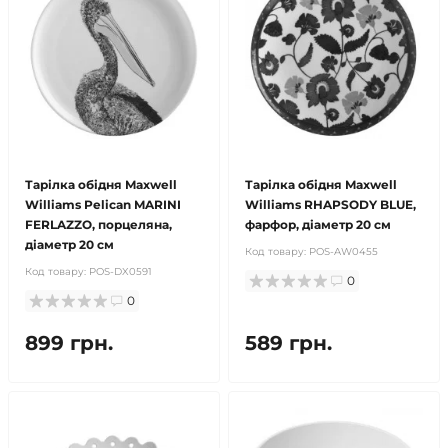
Тарілка обідня Maxwell
Тарілка обідня Maxwell
Williams Pelican MARINI
Williams RHAPSODY BLUE,
FERLAZZO, порцеляна,
фарфор, діаметр 20 см
діаметр 20 см
Код товару:
POS-AW0455
Код товару:
POS-DX0591
0
0
899 грн.
589 грн.