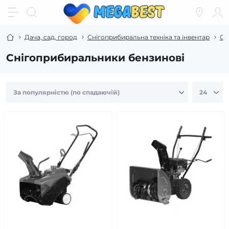
Дача, сад, город
Снігоприбиральна техніка та інвентар
Сн
Снігоприбиральники бензинові