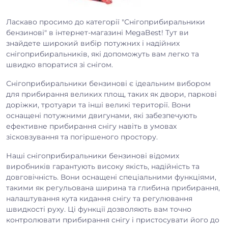
Ласкаво просимо до категорії "Снігоприбиральники
бензинові" в інтернет-магазині MegaBest! Тут ви
знайдете широкий вибір потужних і надійних
снігоприбиральників, які допоможуть вам легко та
швидко впоратися зі снігом.
Снігоприбиральники бензинові є ідеальним вибором
для прибирання великих площ, таких як двори, паркові
доріжки, тротуари та інші великі території. Вони
оснащені потужними двигунами, які забезпечують
ефективне прибирання снігу навіть в умовах
зісковзування та погіршеного простору.
Наші снігоприбиральники бензинові відомих
виробників гарантують високу якість, надійність та
довговічність. Вони оснащені спеціальними функціями,
такими як регульована ширина та глибина прибирання,
налаштування кута кидання снігу та регулювання
швидкості руху. Ці функції дозволяють вам точно
контролювати прибирання снігу і пристосувати його до