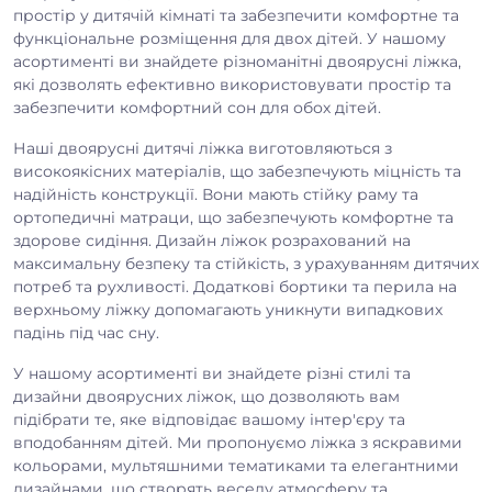
простір у дитячій кімнаті та забезпечити комфортне та
функціональне розміщення для двох дітей. У нашому
асортименті ви знайдете різноманітні двоярусні ліжка,
які дозволять ефективно використовувати простір та
забезпечити комфортний сон для обох дітей.
Наші двоярусні дитячі ліжка виготовляються з
високоякісних матеріалів, що забезпечують міцність та
надійність конструкції. Вони мають стійку раму та
ортопедичні матраци, що забезпечують комфортне та
здорове сидіння. Дизайн ліжок розрахований на
максимальну безпеку та стійкість, з урахуванням дитячих
потреб та рухливості. Додаткові бортики та перила на
верхньому ліжку допомагають уникнути випадкових
падінь під час сну.
У нашому асортименті ви знайдете різні стилі та
дизайни двоярусних ліжок, що дозволяють вам
підібрати те, яке відповідає вашому інтер'єру та
вподобанням дітей. Ми пропонуємо ліжка з яскравими
кольорами, мультяшними тематиками та елегантними
дизайнами, що створять веселу атмосферу та