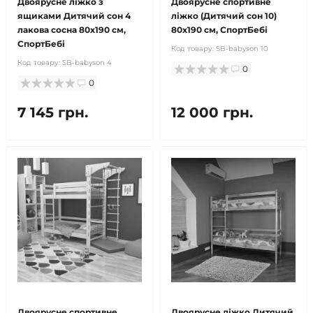
Двоярусне ліжко з
Двоярусне спортивне
ящиками Дитячий сон 4
ліжко (Дитячий сон 10)
лакова сосна 80x190 см,
80x190 см, СпортБебі
СпортБебі
Код товару:
SB-babyson 10
Код товару:
SB-babyson 4
0
0
7 145 грн.
12 000 грн.
Двоярусне спортивне
Двоярусне ліжко Дитячий