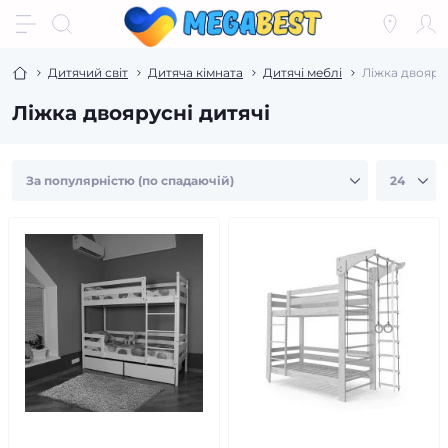
Дитячий світ
Дитяча кімната
Дитячі меблі
Ліжка двоярус
Ліжка двоярусні дитячі