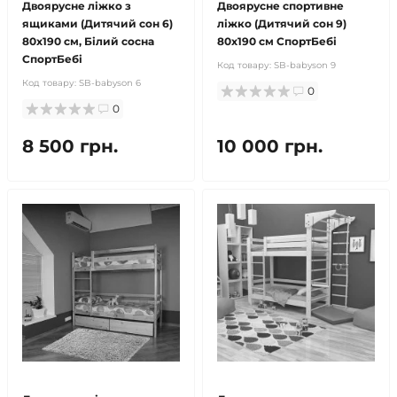
Двоярусне ліжко з
Двоярусне спортивне
ящиками (Дитячий сон 6)
ліжко (Дитячий сон 9)
80x190 см, Білий сосна
80x190 см СпортБебі
СпортБебі
Код товару:
SB-babyson 9
Код товару:
SB-babyson 6
0
0
8 500 грн.
10 000 грн.