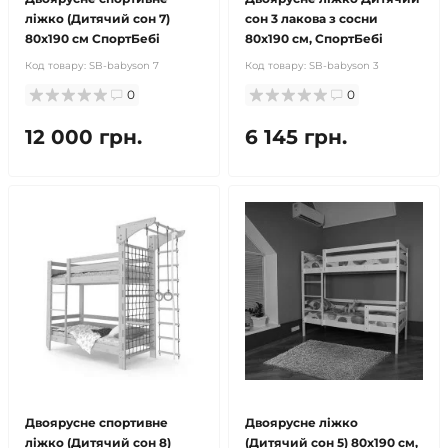
ліжко (Дитячий сон 7)
сон 3 лакова з сосни
80x190 см СпортБебі
80x190 см, СпортБебі
Код товару:
SB-babyson 7
Код товару:
SB-babyson 3
0
0
12 000 грн.
6 145 грн.
Двоярусне спортивне
Двоярусне ліжко
ліжко (Дитячий сон 8)
(Дитячий сон 5) 80x190 см,