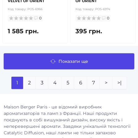
VELVET OF ORIENT
OF ORIENT
Код товару:
POS-6966
Код товару:
POS-6974
0
0
1 585 грн.
395 грн.
Показати ще
1
2
3
4
5
6
7
>
>|
Maison Berger Paris - це відомий виробник
ароматизаторів та ламп з Франції. Наші продукти
поєднують в собі вишуканий дизайн, високу якість і
неперевершені аромати. Завдяки унікальній технології
Catalytic Diffusion, наші лампи не тільки запахово