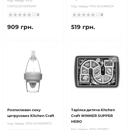
Код товару:
POS-
CWFOLDCHOPDISP
Код товару:
POS-KCGARCER
0
0
909 грн.
519 грн.
Розпилювач соку
Тарілка дитяча Kitchen
цитрусових Kitchen Craft
Craft WINNER SUPPER
HERO
Код товару:
POS-KCHESPRITZ
Код товару:
POS-5175837