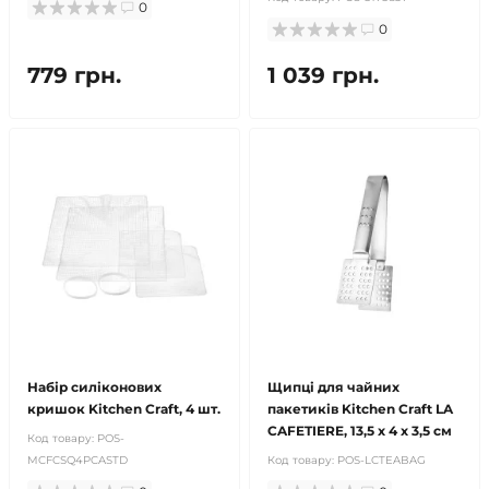
0
0
779 грн.
1 039 грн.
Набір силіконових
Щипці для чайних
кришок Kitchen Craft, 4 шт.
пакетиків Kitchen Craft LA
CAFETIERE, 13,5 x 4 x 3,5 см
Код товару:
POS-
MCFCSQ4PCASTD
Код товару:
POS-LCTEABAG