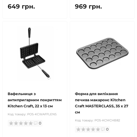
649 грн.
969 грн.
Вафельниця з
Форма для випікання
антипригарним покриттям
печива макаронс Kitchen
Kitchen Craft, 22 х 13 см
Craft MASTERCLASS, 35 х 27
см
Код товару:
POS-KCWAFFLENS
Код товару:
POS-KCMCHB82
0
0