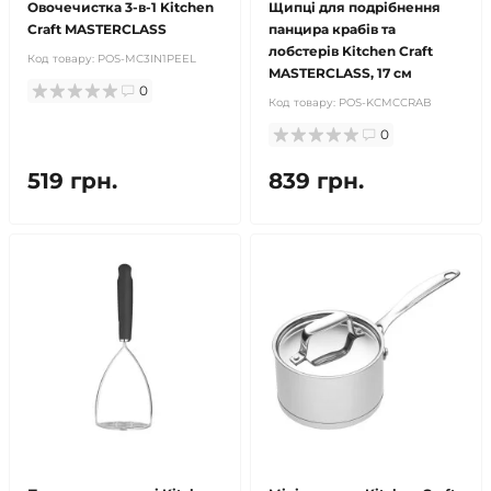
Овочечистка 3-в-1 Kitchen
Щипці для подрібнення
Craft MASTERCLASS
панцира крабів та
лобстерів Kitchen Craft
Код товару:
POS-MC3IN1PEEL
MASTERCLASS, 17 см
0
Код товару:
POS-KCMCCRAB
0
519 грн.
839 грн.