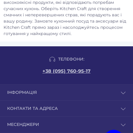
високоякісні продукти, які відповідають потребам
сучасних кухонь. Оберіть Kitchen Craft для створення
смачних і неперевершених страв, які порадують вас і
вашу родину. Замовте кухонний посуд та аксесуари від
Kitchen Craft прямо зараз і насолоджуйтесь процесом
готування у найкращому стилі.
ТЕЛЕФОНИ:
+38 (095) 760-95-17
ІНФОРМАЦІЯ
Відгуки
КОНТАКТИ ТА АДРЕСА
Доставка і оплата
Публічна оферта
м. Бровари вул. Грушевського 9/1. Сайт бізнес-
МЕСЕНДЖЕРИ
Сертифікати якості
партнера
Угода користувача