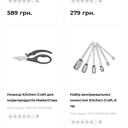
0
0
589 грн.
279 грн.
Ножиці Kitchen Craft для
Набір вимірювальних
морепродуктів MasterСlass
ємностей Kitchen Craft, 6
пр.
Код товару:
POS-MCSFSHEARS
Код товару:
POS-KCMEASURE6
0
0