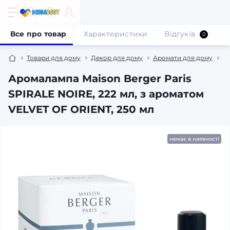
Все про товар
Характеристики
Відгуків
0
Товари для дому
Декор для дому
Аромати для дому
А
Аромалампа Maison Berger Paris
SPIRALE NOIRE, 222 мл, з ароматом
VELVET OF ORIENT, 250 мл
немає в наявності