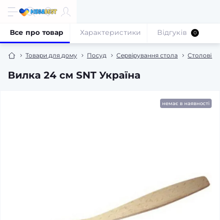
Все про товар
Характеристики
Відгуків
0
Товари для дому
Посуд
Сервірування стола
Столові п
Вилка 24 см SNT Україна
немає в наявності