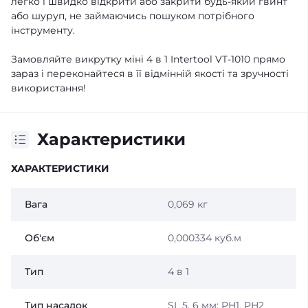
легко і швидко відкрити або закрити будь-який гвинт
або шуруп, не займаючись пошуком потрібного
інструменту.
Замовляйте викрутку міні 4 в 1 Intertool VT-1010 прямо
зараз і переконайтеся в її відмінній якості та зручності
використання!
Характеристики
ХАРАКТЕРИСТИКИ
Вага
0,069 кг
Об'єм
0,000334 куб.м
Тип
4 в 1
Тип насадок
SL 5, 6 мм; PH1, PH2