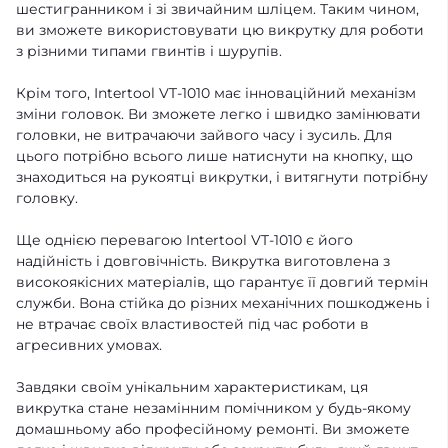
шестигранником і зі звичайним шліцем. Таким чином,
ви зможете використовувати цю викрутку для роботи
з різними типами гвинтів і шурупів.
Крім того, Intertool VT-1010 має інноваційний механізм
зміни головок. Ви зможете легко і швидко замінювати
головки, не витрачаючи зайвого часу і зусиль. Для
цього потрібно всього лише натиснути на кнопку, що
знаходиться на рукоятці викрутки, і витягнути потрібну
головку.
Ще однією перевагою Intertool VT-1010 є його
надійність і довговічність. Викрутка виготовлена з
високоякісних матеріалів, що гарантує її довгий термін
служби. Вона стійка до різних механічних пошкоджень і
не втрачає своїх властивостей під час роботи в
агресивних умовах.
Завдяки своїм унікальним характеристикам, ця
викрутка стане незамінним помічником у будь-якому
домашньому або професійному ремонті. Ви зможете