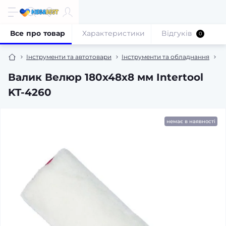
Все про товар
Характеристики
Відгуків
0
Інструменти та автотовари
Інструменти та обладнання
Р
Валик Велюр 180x48x8 мм Intertool
KT-4260
немає в наявності