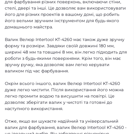
для фарбування різних поверхонь, включаючи стіни,
стелі, двері та інші. Це дозволяє вам використовувати
його для різних проектів в вашому домі, що робить
його вельми зручним інструментом для будь-якого
домашнього майстра.
Валик Велюр Intertool KT-4260 має також дуже зручну
форму та розміри. Завдяки своїй довжині 180 мм,
ширині 48 мм та товщині 8 мм, він легко підходить для
роботи з будь-якими поверхнями. Крім того, він має
зручну ручку, яка дозволяє вам легко керувати
валиком під час фарбування.
Окрім всього іншого, валик Велюр Intertool KT-4260
дуже легко чистити. Після використання його можна
легко промити водою та висушити на повітрі. Це
дозволяє зберігати валик у чистоті та готовні до
наступного використання.
Отже, якщо ви шукаєте надійний та універсальний
валик для фарбування, валик Велюр Intertool KT-4260 -
це ідеальний вибір. Він забезпечує рівномірне