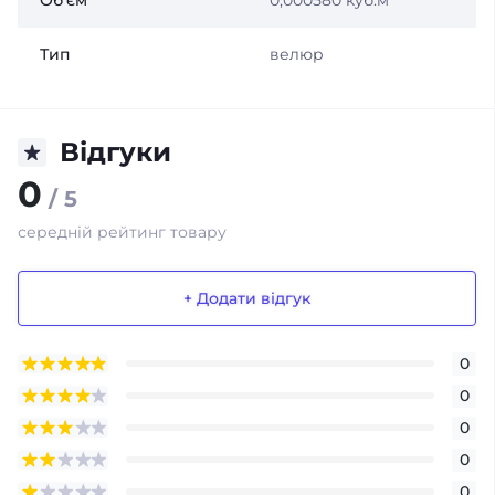
Об'єм
0,000580 куб.м
Тип
велюр
Відгуки
0
/ 5
середній рейтинг товару
+ Додати відгук
0
0
0
0
0