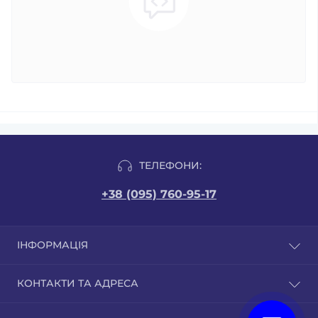
ТЕЛЕФОНИ:
+38 (095) 760-95-17
ІНФОРМАЦІЯ
Відгуки
КОНТАКТИ ТА АДРЕСА
Доставка і оплата
Публічна оферта
м. Бровари вул. Грушевського 9/1. Сайт бізнес-