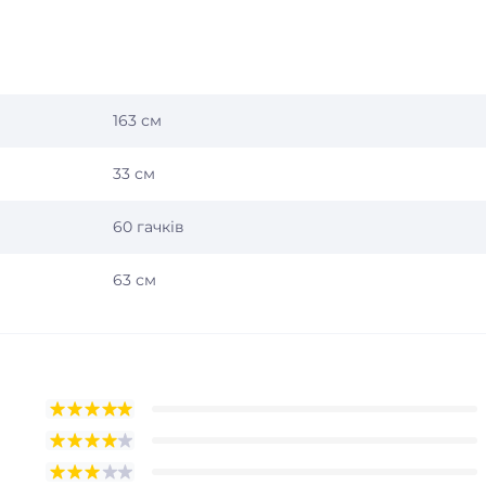
163 см
33 см
60 гачків
63 см