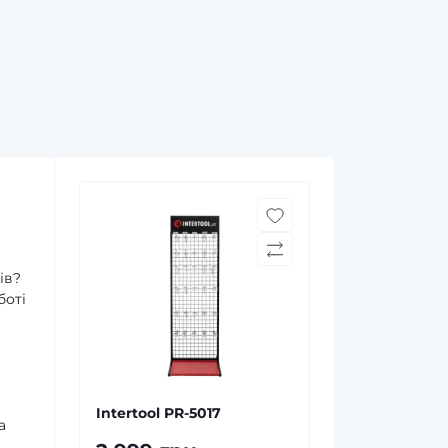
ів?
боті
Intertool PR-5017
а