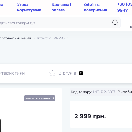
+38 (0
на
Угода
Доставка і
Обмін та
користувача
оплата
повернення
95-17
к
орговельні меблі
Intertool PR-5017
ктеристики
Відгуків
0
Код товару:
INT-PR-5017
Виробн
немає в наявності
2 999 грн.