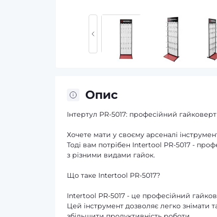
Опис
Інтертул PR-5017: професійний гайковер
Хочете мати у своєму арсеналі інструме
Тоді вам потрібен Intertool PR-5017 - пр
з різними видами гайок.
Що таке Intertool PR-5017?
Intertool PR-5017 - це професійний гайк
Цей інструмент дозволяє легко знімати т
збільшити продуктивність роботи.