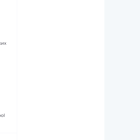
ких
ool