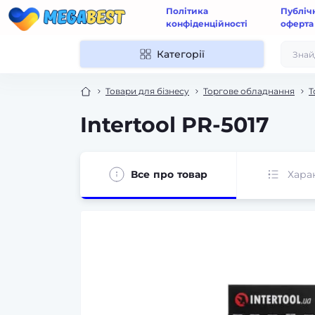
Політика
Публіч
конфіденційності
оферта
Категорії
Товари для бізнесу
Торгове обладнання
Т
Intertool PR-5017
Все про товар
Хара