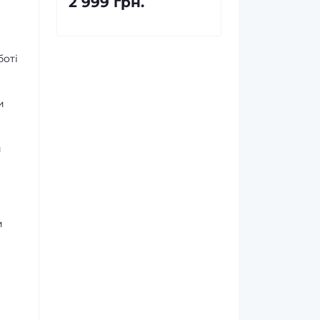
2 999 грн.
боті
и
и
и