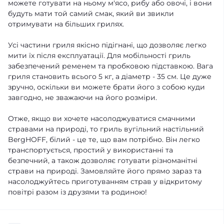
можете готувати на ньому м'ясо, рибу або овочі, і вони
будуть мати той самий смак, який ви звикли
отримувати на більших грилях.
Усі частини гриля якісно підігнані, що дозволяє легко
мити їх після експлуатації. Для мобільності гриль
забезпечений ременем та пробковою підставкою. Вага
гриля становить всього 5 кг, а діаметр - 35 см. Це дуже
зручно, оскільки ви можете брати його з собою куди
завгодно, не зважаючи на його розміри.
Отже, якщо ви хочете насолоджуватися смачними
стравами на природі, то гриль вугільний настільний
BergHOFF, білий - це те, що вам потрібно. Він легко
транспортується, простий у використанні та
безпечний, а також дозволяє готувати різноманітні
страви на природі. Замовляйте його прямо зараз та
насолоджуйтесь приготуванням страв у відкритому
повітрі разом із друзями та родиною!