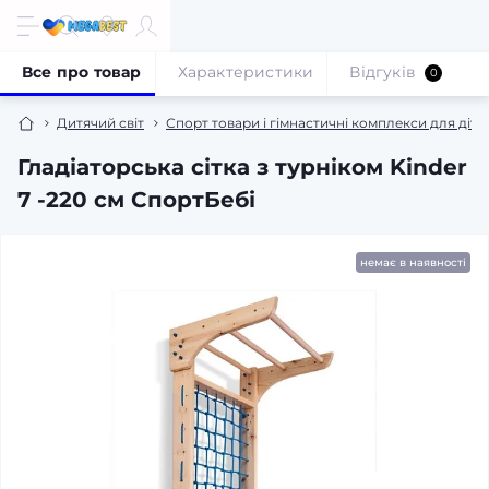
Все про товар
Характеристики
Відгуків
0
Дитячий світ
Спорт товари і гімнастичні комплекси для діте
Гладіаторська сітка з турніком Kinder
7 -220 см СпортБебі
немає в наявності