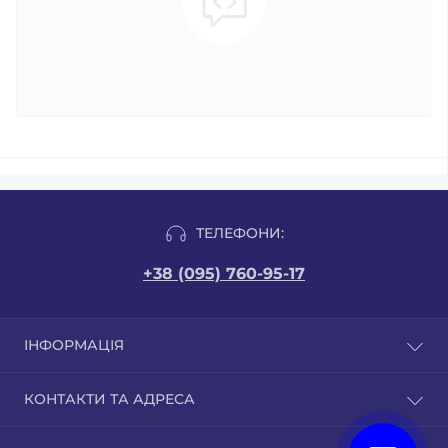
ТЕЛЕФОНИ:
+38 (095) 760-95-17
ІНФОРМАЦІЯ
Відгуки
КОНТАКТИ ТА АДРЕСА
Доставка і оплата
Публічна оферта
м. Бровари вул. Грушевського 9/1. Сайт бізнес-