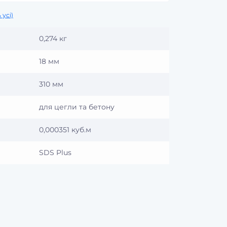
 усі)
0,274 кг
18 мм
310 мм
для цегли та бетону
0,000351 куб.м
SDS Plus