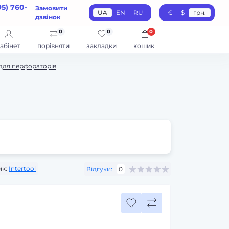
95) 760-
Замовити
UA
EN
RU
€
$
грн.
дзвінок
0
0
0
абінет
порівняти
закладки
кошик
для перфораторів
к:
Intertool
Відгуки:
0