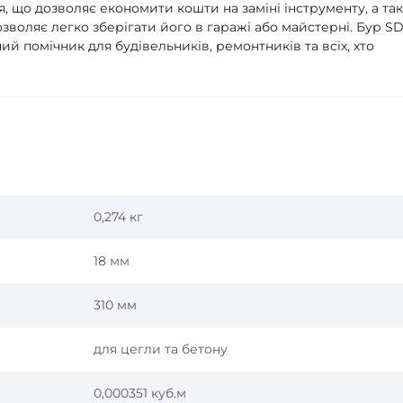
я, що дозволяє економити кошти на заміні інструменту, а та
зволяє легко зберігати його в гаражі або майстерні. Бур S
нний помічник для будівельників, ремонтників та всіх, хто
0,274 кг
18 мм
310 мм
для цегли та бетону
0,000351 куб.м