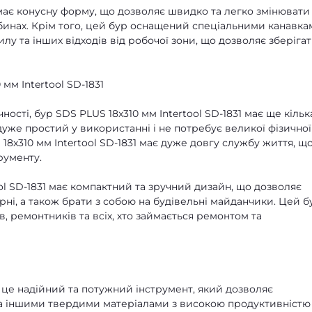
1 має конусну форму, що дозволяє швидко та легко змінювати
бинах. Крім того, цей бур оснащений спеціальними канавка
у та інших відходів від робочої зони, що дозволяє зберіга
мм Intertool SD-1831
ності, бур SDS PLUS 18x310 мм Intertool SD-1831 має ще кільк
уже простий у використанні і не потребує великої фізичної
18x310 мм Intertool SD-1831 має дуже довгу службу життя, щ
рументу.
ool SD-1831 має компактний та зручний дизайн, що дозволяє
рні, а також брати з собою на будівельні майданчики. Цей б
, ремонтників та всіх, хто займається ремонтом та
 - це надійний та потужний інструмент, який дозволяє
а іншими твердими матеріалами з високою продуктивністю