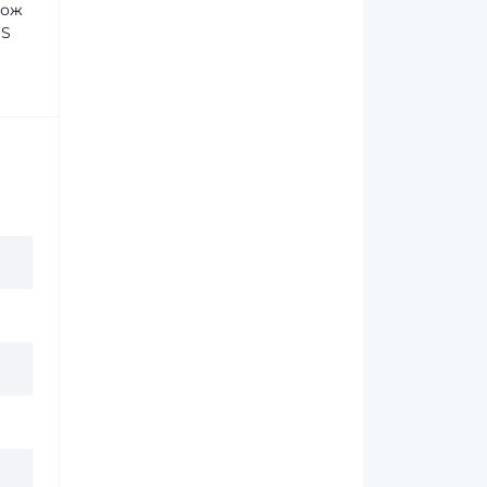
кож
DS