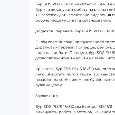
Бур SDS PLUS 18x310 мм Intertool SD-183
бури та виконувати роботу на різних гли
які забезпечують ефективне видалення пил
робоче місце чистим та організованим.
Додаткові переваги бура SDS PLUS 18x310 
Окрім своєї високої продуктивності та точ
додаткових переваг. По-перше, цей бур д
сили для роботи. По-друге, бур SDS PLUS 
дозволяє економити кошти на заміні інст
Крім того, бур SDS PLUS 18x310 мм Intert
легко зберігати його в гаражі або майсте
незамінним помічником для будівельників
будівництвом.
Заключення
Бур SDS PLUS 18x310 мм Intertool SD-1831
виконувати роботи з бетоном, каменем т