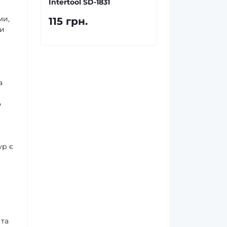
Intertool SD-1831
ми,
115 грн.
ти
а
о
ур є
 та