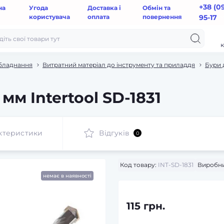
+38 (0
на
Угода
Доставка і
Обмін та
користувача
оплата
повернення
95-17
к
обладнання
Витратний матеріал до інструменту та приладдя
Бури 
мм Intertool SD-1831
ктеристики
Відгуків
0
Код товару:
INT-SD-1831
Виробни
немає в наявності
115 грн.