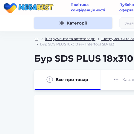
Політика
Публіч
конфіденційності
оферта
Категорії
Інструменти та автотовари
Інструменти та 
Бур SDS PLUS 18x310 мм Intertool SD-1831
Бур SDS PLUS 18x310 
Все про товар
Хара