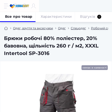
Все про товар
Характеристики
Відгуків
0
Одяг, взуття та аксесуари
Одяг
Спецодяг
Робочий спе
Брюки робочі 80% поліестер, 20%
бавовна, щільність 260 г / м2, XXXL
Intertool SP-3016
немає в наявності