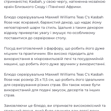
стриманістю; Kasbah, у свою чергу, натхненна мозаїкою
країн Близького Сходу і Північної Африки.
Блюдо сервірувальна Maxwell Williams Teas C's Kasbah
Rose має яскравий, барвистий декор, що надає йому
неповторний шарм та стиль. Їдальня з таким декором
відразу привертає увагу і змушує по-особливому
поставитися до сервіровки столу.
Посуд виготовлений з фарфору, що робить його дуже
міцним та практичним. Він високо підходить для
використання в мікрохвильовій печі та посудомийній
машині, що робить його дуже зручним у використанні.
Блюдо сервірувальна Maxwell Williams Teas C's Kasbah
Rose має розмір 25 х 11,5 см, що робить його ідеальним
для сервірування різних страв. Він також може бути
використаний для подачі закусок, десертів та інших
страв.
Замовляючи це блюдо, ви отримаєте високоякісний та
стильний посуд, який буде служити вам довгі роки.