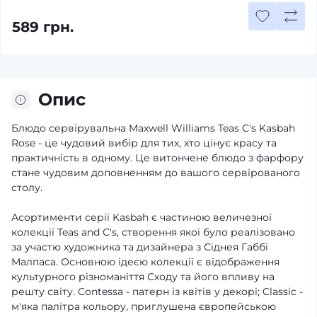
589 грн.
Опис
Блюдо сервірувальна Maxwell Williams Teas C's Kasbah
Rose - це чудовий вибір для тих, хто цінує красу та
практичність в одному. Це витончене блюдо з фарфору
стане чудовим доповненням до вашого сервірованого
столу.
Асортименти серії Kasbah є частиною величезної
колекції Teas and C's, створення якої було реалізовано
за участю художника та дизайнера з Сіднея Габбі
Малпаса. Основною ідеєю колекції є відображення
культурного різноманіття Сходу та його впливу на
решту світу. Contessa - патерн із квітів у декорі; Classic -
м'яка палітра кольору, приглушена європейською