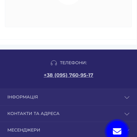
ТЕЛЕФОНИ:
+38 (095) 760-95-17
ІНФОРМАЦІЯ
Відгуки
КОНТАКТИ ТА АДРЕСА
Доставка і оплата
Публічна оферта
м. Бровари вул. Грушевського 9/1. Сайт бізнес-
МЕСЕНДЖЕРИ
Сертифікати якості
партнера