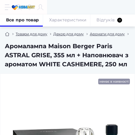
Все про товар
Характеристики
Відгуків
0
Товари для дому
Декор для дому
Аромати для дому
А
Аромалампа Maison Berger Paris
ASTRAL GRISE, 355 мл + Наповнювач з
ароматом WHITE CASHEMERE, 250 мл
немає в наявності