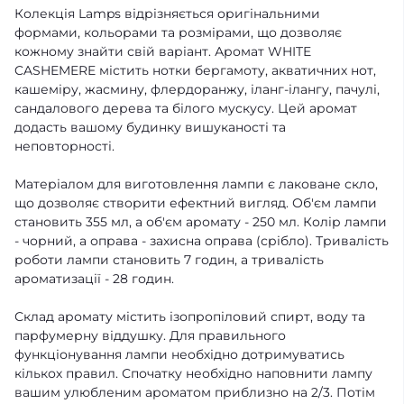
Колекція Lamps відрізняється оригінальними
формами, кольорами та розмірами, що дозволяє
кожному знайти свій варіант. Аромат WHITE
CASHEMERE містить нотки бергамоту, акватичних нот,
кашеміру, жасмину, флердоранжу, іланг-ілангу, пачулі,
сандалового дерева та білого мускусу. Цей аромат
додасть вашому будинку вишуканості та
неповторності.
Матеріалом для виготовлення лампи є лаковане скло,
що дозволяє створити ефектний вигляд. Об'єм лампи
становить 355 мл, а об'єм аромату - 250 мл. Колір лампи
- чорний, а оправа - захисна оправа (срібло). Тривалість
роботи лампи становить 7 годин, а тривалість
ароматизації - 28 годин.
Склад аромату містить ізопропіловий спирт, воду та
парфумерну віддушку. Для правильного
функціонування лампи необхідно дотримуватись
кількох правил. Спочатку необхідно наповнити лампу
вашим улюбленим ароматом приблизно на 2/3. Потім