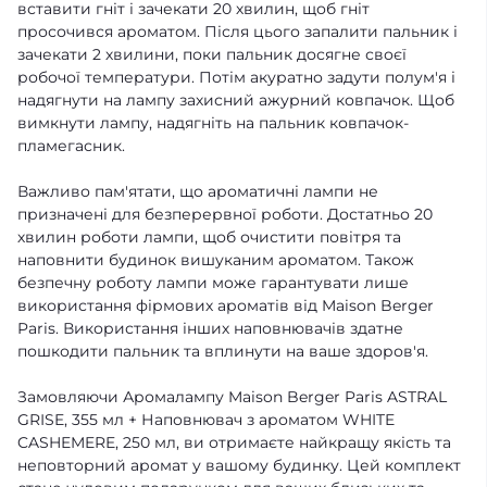
вставити гніт і зачекати 20 хвилин, щоб гніт
просочився ароматом. Після цього запалити пальник і
зачекати 2 хвилини, поки пальник досягне своєї
робочої температури. Потім акуратно задути полум'я і
надягнути на лампу захисний ажурний ковпачок. Щоб
вимкнути лампу, надягніть на пальник ковпачок-
пламегасник.
Важливо пам'ятати, що ароматичні лампи не
призначені для безперервної роботи. Достатньо 20
хвилин роботи лампи, щоб очистити повітря та
наповнити будинок вишуканим ароматом. Також
безпечну роботу лампи може гарантувати лише
використання фірмових ароматів від Maison Berger
Paris. Використання інших наповнювачів здатне
пошкодити пальник та вплинути на ваше здоров'я.
Замовляючи Аромалампу Maison Berger Paris ASTRAL
GRISE, 355 мл + Наповнювач з ароматом WHITE
CASHEMERE, 250 мл, ви отримаєте найкращу якість та
неповторний аромат у вашому будинку. Цей комплект